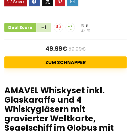
Save
0
+1
Deal Score
13
49.99€
59.99€
ZUM SCHNAPPER
AMAVEL Whiskyset inkl.
Glaskaraffe und 4
Whiskygläsern mit
gravierter Weltkarte,
Segelschiff im Globus mit