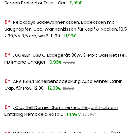
Screen Protector Folie –Klar
8,99€
0
Relaxdays Badewannenkissen, Badekissen mit
Saugnäpfen, Spa, Wannenkissen für Kopf & Nacken, 19,5
x 30,5 x 3,5 cm, weiß, 11.99
11,99€
0
, UGREEN USB C Ladegerät 30W, 3-Port GaN Netzteil,
PD iPhone Chrager
9,96€
15,99€
0
APA 16184 Scheibenabdeckung Auto Winter Cabin
Cap, für Pkw, 12.38
12,38€
19,75€
0
, Cicy Bell Damen Sommerkleid Elegant Halbarm
Einfarbig Hemdkleid Rosa L
14,99€
26,99€