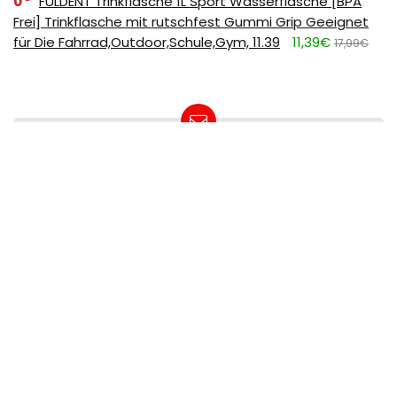
0
FULDENT Trinkflasche 1L Sport Wasserflasche [BPA
Frei] Trinkflasche mit rutschfest Gummi Grip Geeignet
für Die Fahrrad,Outdoor,Schule,Gym, 11.39
11,39€
17,99€
SUBSCRIBE TO OUR LIST
Don't worry, we don't spam
How to add Mailchimp email form to post or page