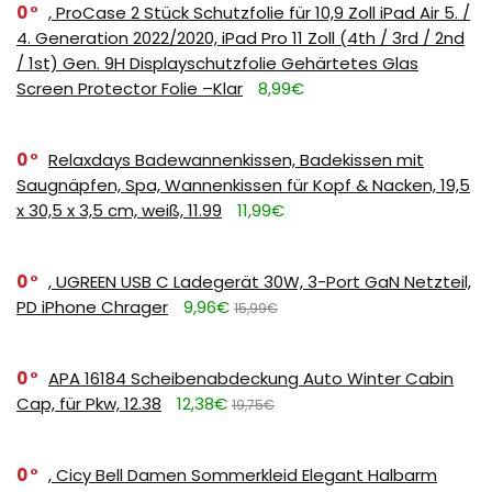
0
, ProCase 2 Stück Schutzfolie für 10,9 Zoll iPad Air 5. /
4. Generation 2022/2020, iPad Pro 11 Zoll (4th / 3rd / 2nd
/ 1st) Gen. 9H Displayschutzfolie Gehärtetes Glas
Screen Protector Folie –Klar
8,99€
0
Relaxdays Badewannenkissen, Badekissen mit
Saugnäpfen, Spa, Wannenkissen für Kopf & Nacken, 19,5
x 30,5 x 3,5 cm, weiß, 11.99
11,99€
0
, UGREEN USB C Ladegerät 30W, 3-Port GaN Netzteil,
PD iPhone Chrager
9,96€
15,99€
0
APA 16184 Scheibenabdeckung Auto Winter Cabin
Cap, für Pkw, 12.38
12,38€
19,75€
0
, Cicy Bell Damen Sommerkleid Elegant Halbarm