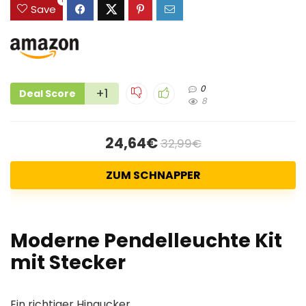
Save
0
+1
Deal Score
8
24,64€
32,99€
ZUM SCHNAPPER
Moderne Pendelleuchte Kit
mit Stecker
Ein richtiger Hingucker.