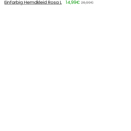
Einfarbig Hemdkleid Rosa L
14,99€
26,99€
0
FULDENT Trinkflasche 1L Sport Wasserflasche [BPA
Frei] Trinkflasche mit rutschfest Gummi Grip Geeignet
für Die Fahrrad,Outdoor,Schule,Gym, 11.39
11,39€
17,99€
SUBSCRIBE TO OUR LIST
Don't worry, we don't spam