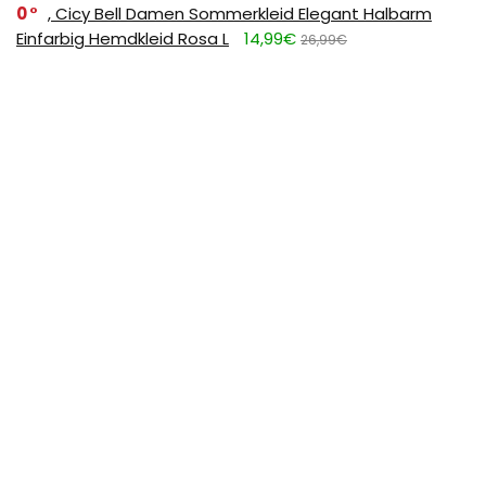
0
, Cicy Bell Damen Sommerkleid Elegant Halbarm
Einfarbig Hemdkleid Rosa L
14,99€
26,99€
0
FULDENT Trinkflasche 1L Sport Wasserflasche [BPA
Frei] Trinkflasche mit rutschfest Gummi Grip Geeignet
für Die Fahrrad,Outdoor,Schule,Gym, 11.39
11,39€
17,99€
SUBSCRIBE TO OUR LIST
Don't worry, we don't spam