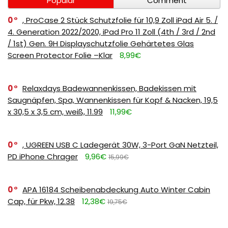
Popular
Comment
0
, ProCase 2 Stück Schutzfolie für 10,9 Zoll iPad Air 5. /
4. Generation 2022/2020, iPad Pro 11 Zoll (4th / 3rd / 2nd
/ 1st) Gen. 9H Displayschutzfolie Gehärtetes Glas
Screen Protector Folie –Klar
8,99€
0
Relaxdays Badewannenkissen, Badekissen mit
Saugnäpfen, Spa, Wannenkissen für Kopf & Nacken, 19,5
x 30,5 x 3,5 cm, weiß, 11.99
11,99€
0
, UGREEN USB C Ladegerät 30W, 3-Port GaN Netzteil,
PD iPhone Chrager
9,96€
15,99€
0
APA 16184 Scheibenabdeckung Auto Winter Cabin
Cap, für Pkw, 12.38
12,38€
19,75€