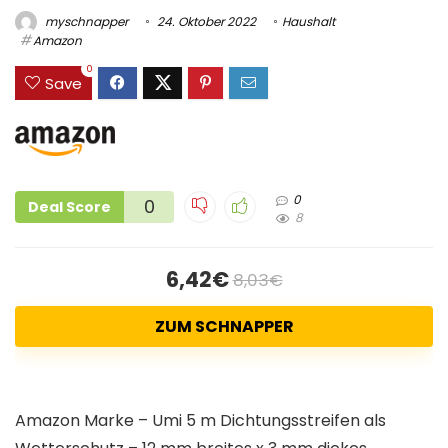
myschnapper
24. Oktober 2022
Haushalt
Amazon
0
Save
0
0
Deal Score
8
6,42€
8,03€
ZUM SCHNAPPER
Amazon Marke – Umi 5 m Dichtungsstreifen als