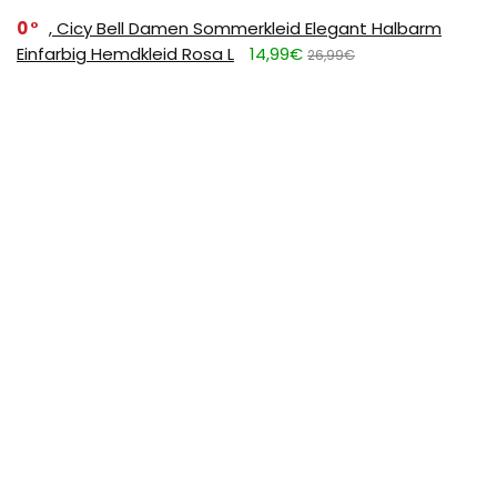
0
, Cicy Bell Damen Sommerkleid Elegant Halbarm
Einfarbig Hemdkleid Rosa L
14,99€
26,99€
0
FULDENT Trinkflasche 1L Sport Wasserflasche [BPA
Frei] Trinkflasche mit rutschfest Gummi Grip Geeignet
für Die Fahrrad,Outdoor,Schule,Gym, 11.39
11,39€
17,99€
SUBSCRIBE TO OUR LIST