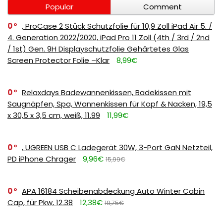
Popular
Comment
0
, ProCase 2 Stück Schutzfolie für 10,9 Zoll iPad Air 5. /
4. Generation 2022/2020, iPad Pro 11 Zoll (4th / 3rd / 2nd
/ 1st) Gen. 9H Displayschutzfolie Gehärtetes Glas
Screen Protector Folie –Klar
8,99€
0
Relaxdays Badewannenkissen, Badekissen mit
Saugnäpfen, Spa, Wannenkissen für Kopf & Nacken, 19,5
x 30,5 x 3,5 cm, weiß, 11.99
11,99€
0
, UGREEN USB C Ladegerät 30W, 3-Port GaN Netzteil,
PD iPhone Chrager
9,96€
15,99€
0
APA 16184 Scheibenabdeckung Auto Winter Cabin
Cap, für Pkw, 12.38
12,38€
19,75€