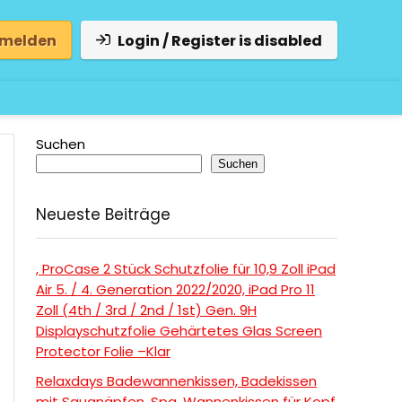
 melden
Login / Register is disabled
Suchen
Suchen
Neueste Beiträge
, ProCase 2 Stück Schutzfolie für 10,9 Zoll iPad
Air 5. / 4. Generation 2022/2020, iPad Pro 11
Zoll (4th / 3rd / 2nd / 1st) Gen. 9H
Displayschutzfolie Gehärtetes Glas Screen
Protector Folie –Klar
Relaxdays Badewannenkissen, Badekissen
mit Saugnäpfen, Spa, Wannenkissen für Kopf