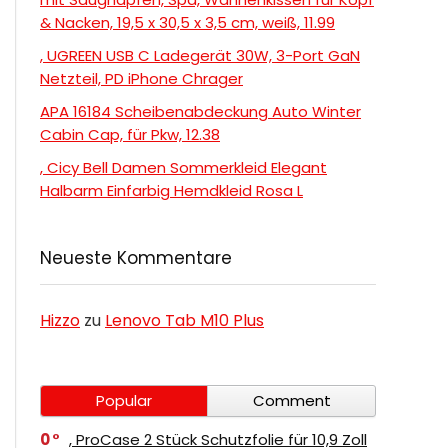
& Nacken, 19,5 x 30,5 x 3,5 cm, weiß, 11.99
, UGREEN USB C Ladegerät 30W, 3-Port GaN
Netzteil, PD iPhone Chrager
APA 16184 Scheibenabdeckung Auto Winter
Cabin Cap, für Pkw, 12.38
, Cicy Bell Damen Sommerkleid Elegant
Halbarm Einfarbig Hemdkleid Rosa L
Neueste Kommentare
Hizzo
zu
Lenovo Tab M10 Plus
Popular
Comment
0
, ProCase 2 Stück Schutzfolie für 10,9 Zoll