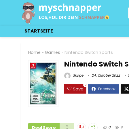
STARTSEITE
Home
»
Games
»
Nintendo Switch Sports
Nintendo Switch S
Skope
24. Oktober 2022
0
Save
0
Deal Score
0
9