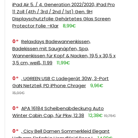
iPad Air 5. / 4. Generation 2022/2020, iPad Pro
11 Zoll (4th / 3rd / 2nd / 1st) Gen. 9H
Displayschutzfolie Gehärtetes Glas Screen
Protector Folie –Klar
8,99€
0
Relaxdays Badewannenkissen,
Badekissen mit Saugnäpfen, Spa,
Wannenkissen für Kopf & Nacken, 19,5 x 30,5 x
3,5 cm, weiß, 11.99
11,99€
0
, UGREEN USB C Ladegerät 30W, 3-Port
GaN Netzteil, PD iPhone Chrager
9,96€
15,99€
0
APA 16184 Scheibenabdeckung Auto
Winter Cabin Cap, für Pkw, 12.38
12,38€
19,75€
0
, Cicy Bell Damen Sommerkleid Elegant