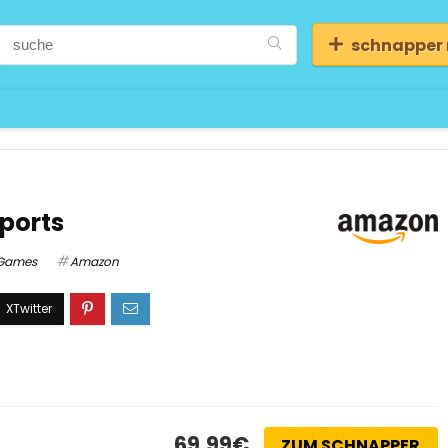
schnapper
ports
Games
Amazon
69,99€
ZUM SCHNAPPER