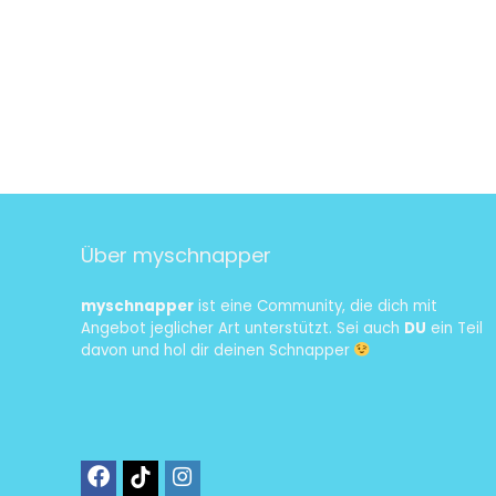
Über myschnapper
myschnapper
ist eine Community, die dich mit
Angebot jeglicher Art unterstützt. Sei auch
DU
ein Teil
davon und hol dir deinen Schnapper