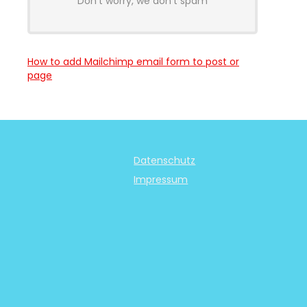
Don't worry, we don't spam
How to add Mailchimp email form to post or
page
Datenschutz
Impressum