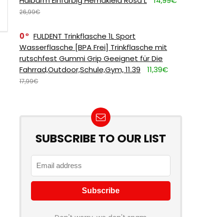
Halbarm Einfarbig Hemdkleid Rosa L
14,99€
26,99€
0
FULDENT Trinkflasche 1L Sport
Wasserflasche [BPA Frei] Trinkflasche mit
rutschfest Gummi Grip Geeignet für Die
Fahrrad,Outdoor,Schule,Gym, 11.39
11,39€
17,99€
SUBSCRIBE TO OUR LIST