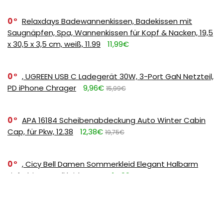
0
Relaxdays Badewannenkissen, Badekissen mit
Saugnäpfen, Spa, Wannenkissen für Kopf & Nacken, 19,5
x 30,5 x 3,5 cm, weiß, 11.99
11,99€
0
, UGREEN USB C Ladegerät 30W, 3-Port GaN Netzteil,
PD iPhone Chrager
9,96€
15,99€
0
APA 16184 Scheibenabdeckung Auto Winter Cabin
Cap, für Pkw, 12.38
12,38€
19,75€
0
, Cicy Bell Damen Sommerkleid Elegant Halbarm
Einfarbig Hemdkleid Rosa L
14,99€
26,99€
0
FULDENT Trinkflasche 1L Sport Wasserflasche [BPA
Frei] Trinkflasche mit rutschfest Gummi Grip Geeignet