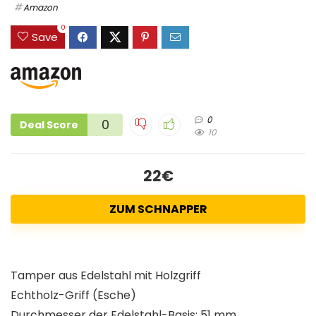
Amazon
0
Save
0
0
Deal Score
10
22€
ZUM SCHNAPPER
Tamper aus Edelstahl mit Holzgriff
Echtholz-Griff (Esche)
Durchmesser der Edelstahl-Basis: 51 mm