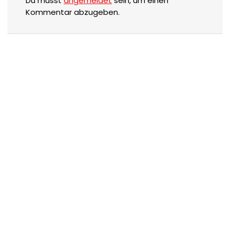
Du musst
angemeldet
sein, um einen
Kommentar abzugeben.