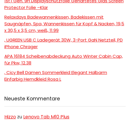
1st) Gen. 9H Displayschutzfolie Gehärtetes Glas Screen
Protector Folie –Klar
Relaxdays Badewannenkissen, Badekissen mit
Saugnäpfen, Spa, Wannenkissen für Kopf & Nacken, 19,5
x 30,5 x 3,5 cm, weiß, 11.99
, UGREEN USB C Ladegerät 30W, 3-Port GaN Netzteil, PD
iPhone Chrager
APA 16184 Scheibenabdeckung Auto Winter Cabin Cap,
für Pkw, 12.38
, Cicy Bell Damen Sommerkleid Elegant Halbarm
Einfarbig Hemdkleid Rosa L
Neueste Kommentare
Hizzo
zu
Lenovo Tab M10 Plus