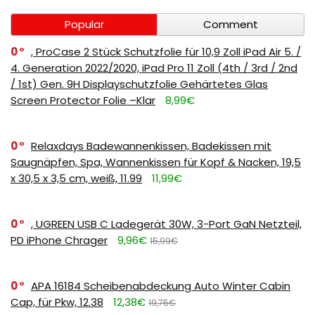
Popular
Comment
0
, ProCase 2 Stück Schutzfolie für 10,9 Zoll iPad Air 5. /
4. Generation 2022/2020, iPad Pro 11 Zoll (4th / 3rd / 2nd
/ 1st) Gen. 9H Displayschutzfolie Gehärtetes Glas
Screen Protector Folie –Klar
8,99€
0
Relaxdays Badewannenkissen, Badekissen mit
Saugnäpfen, Spa, Wannenkissen für Kopf & Nacken, 19,5
x 30,5 x 3,5 cm, weiß, 11.99
11,99€
0
, UGREEN USB C Ladegerät 30W, 3-Port GaN Netzteil,
PD iPhone Chrager
9,96€
15,99€
0
APA 16184 Scheibenabdeckung Auto Winter Cabin
Cap, für Pkw, 12.38
12,38€
19,75€