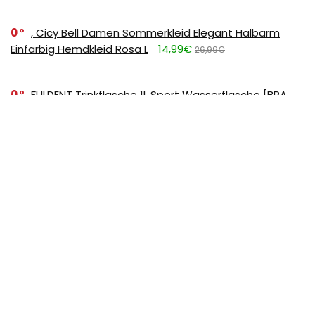
0
, Cicy Bell Damen Sommerkleid Elegant Halbarm
Einfarbig Hemdkleid Rosa L
14,99€
26,99€
0
FULDENT Trinkflasche 1L Sport Wasserflasche [BPA
Frei] Trinkflasche mit rutschfest Gummi Grip Geeignet
für Die Fahrrad,Outdoor,Schule,Gym, 11.39
11,39€
17,99€
SUBSCRIBE TO OUR LIST