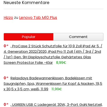
Neueste Kommentare
Hizzo
zu
Lenovo Tab M10 Plus
Popular
Comment
0
, ProCase 2 Stück Schutzfolie für 10,9 Zoll iPad Air 5. /
4. Generation 2022/2020, iPad Pro 11 Zoll (4th / 3rd / 2nd
/ 1st) Gen. 9H Displayschutzfolie Gehärtetes Glas
Screen Protector Folie –Klar
8,99€
0
Relaxdays Badewannenkissen, Badekissen mit
Saugnäpfen, Spa, Wannenkissen für Kopf & Nacken, 19,5
x 30,5 x 3,5 cm, weiß, 11.99
11,99€
0
, UGREEN USB C Ladegerät 30W, 3-Port GaN Netzteil,