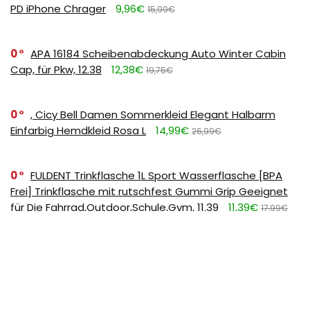
PD iPhone Chrager
9,96€
15,99€
0
APA 16184 Scheibenabdeckung Auto Winter Cabin
Cap, für Pkw, 12.38
12,38€
19,75€
0
, Cicy Bell Damen Sommerkleid Elegant Halbarm
Einfarbig Hemdkleid Rosa L
14,99€
26,99€
0
FULDENT Trinkflasche 1L Sport Wasserflasche [BPA
Frei] Trinkflasche mit rutschfest Gummi Grip Geeignet
für Die Fahrrad,Outdoor,Schule,Gym, 11.39
11,39€
17,99€
SUBSCRIBE TO OUR LIST