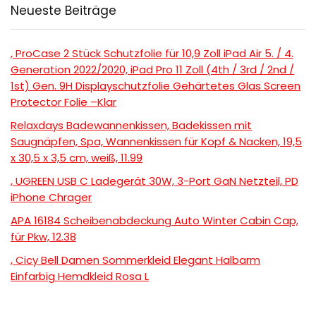
Neueste Beiträge
, ProCase 2 Stück Schutzfolie für 10,9 Zoll iPad Air 5. / 4.
Generation 2022/2020, iPad Pro 11 Zoll (4th / 3rd / 2nd /
1st) Gen. 9H Displayschutzfolie Gehärtetes Glas Screen
Protector Folie –Klar
Relaxdays Badewannenkissen, Badekissen mit
Saugnäpfen, Spa, Wannenkissen für Kopf & Nacken, 19,5
x 30,5 x 3,5 cm, weiß, 11.99
, UGREEN USB C Ladegerät 30W, 3-Port GaN Netzteil, PD
iPhone Chrager
APA 16184 Scheibenabdeckung Auto Winter Cabin Cap,
für Pkw, 12.38
, Cicy Bell Damen Sommerkleid Elegant Halbarm
Einfarbig Hemdkleid Rosa L