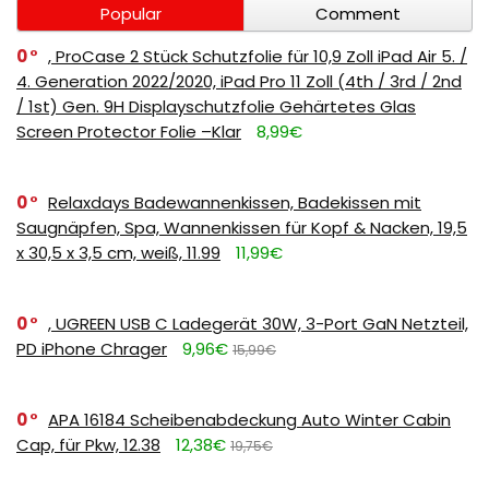
Popular
Comment
0
, ProCase 2 Stück Schutzfolie für 10,9 Zoll iPad Air 5. /
4. Generation 2022/2020, iPad Pro 11 Zoll (4th / 3rd / 2nd
/ 1st) Gen. 9H Displayschutzfolie Gehärtetes Glas
Screen Protector Folie –Klar
8,99€
0
Relaxdays Badewannenkissen, Badekissen mit
Saugnäpfen, Spa, Wannenkissen für Kopf & Nacken, 19,5
x 30,5 x 3,5 cm, weiß, 11.99
11,99€
0
, UGREEN USB C Ladegerät 30W, 3-Port GaN Netzteil,
PD iPhone Chrager
9,96€
15,99€
0
APA 16184 Scheibenabdeckung Auto Winter Cabin
Cap, für Pkw, 12.38
12,38€
19,75€