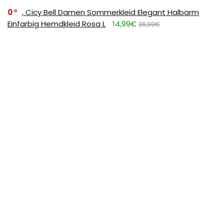
0
, Cicy Bell Damen Sommerkleid Elegant Halbarm
Einfarbig Hemdkleid Rosa L
14,99€
26,99€
0
FULDENT Trinkflasche 1L Sport Wasserflasche [BPA
Frei] Trinkflasche mit rutschfest Gummi Grip Geeignet
für Die Fahrrad,Outdoor,Schule,Gym, 11.39
11,39€
17,99€
SUBSCRIBE TO OUR LIST