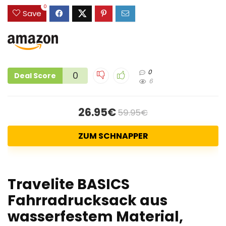
0
Save
0
0
Deal Score
6
26.95€
59.95€
ZUM SCHNAPPER
Travelite BASICS
Fahrradrucksack aus
wasserfestem Material,