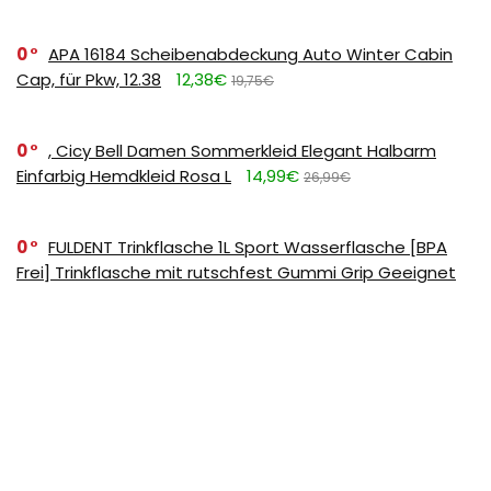
0
APA 16184 Scheibenabdeckung Auto Winter Cabin
Cap, für Pkw, 12.38
12,38€
19,75€
0
, Cicy Bell Damen Sommerkleid Elegant Halbarm
Einfarbig Hemdkleid Rosa L
14,99€
26,99€
0
FULDENT Trinkflasche 1L Sport Wasserflasche [BPA
Frei] Trinkflasche mit rutschfest Gummi Grip Geeignet
für Die Fahrrad,Outdoor,Schule,Gym, 11.39
11,39€
17,99€
SUBSCRIBE TO OUR LIST