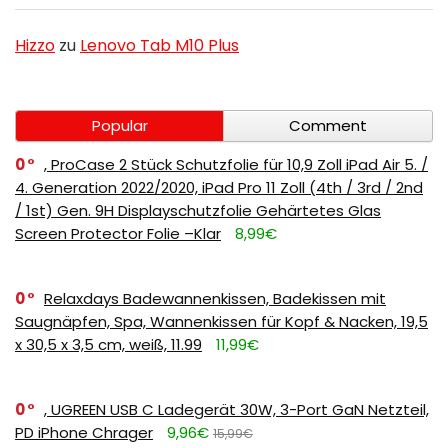
Hizzo
zu
Lenovo Tab M10 Plus
Popular
Comment
0
, ProCase 2 Stück Schutzfolie für 10,9 Zoll iPad Air 5. /
4. Generation 2022/2020, iPad Pro 11 Zoll (4th / 3rd / 2nd
/ 1st) Gen. 9H Displayschutzfolie Gehärtetes Glas
Screen Protector Folie –Klar
8,99€
0
Relaxdays Badewannenkissen, Badekissen mit
Saugnäpfen, Spa, Wannenkissen für Kopf & Nacken, 19,5
x 30,5 x 3,5 cm, weiß, 11.99
11,99€
0
, UGREEN USB C Ladegerät 30W, 3-Port GaN Netzteil,
PD iPhone Chrager
9,96€
15,99€