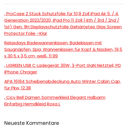
, ProCase 2 Stück Schutzfolie für 10,9 Zoll iPad Air 5. / 4.
Generation 2022/2020, iPad Pro 11 Zoll (4th / 3rd / 2nd /
1st) Gen. 9H Displayschutzfolie Gehärtetes Glas Screen
Protector Folie –Klar
Relaxdays Badewannenkissen, Badekissen mit
Saugnäpfen, Spa, Wannenkissen für Kopf & Nacken, 19,5
x 30,5 x 3,5 cm, weiß, 11.99
, UGREEN USB C Ladegerät 30W, 3-Port GaN Netzteil, PD
iPhone Chrager
APA 16184 Scheibenabdeckung Auto Winter Cabin Cap,
für Pkw, 12.38
, Cicy Bell Damen Sommerkleid Elegant Halbarm
Einfarbig Hemdkleid Rosa L
Neueste Kommentare