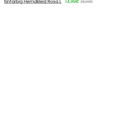
Einfarbig Hemdkleid Rosa L
14,99€
26,99€
0
FULDENT Trinkflasche 1L Sport Wasserflasche [BPA
Frei] Trinkflasche mit rutschfest Gummi Grip Geeignet
für Die Fahrrad,Outdoor,Schule,Gym, 11.39
11,39€
17,99€
SUBSCRIBE TO OUR LIST
Don't worry, we don't spam