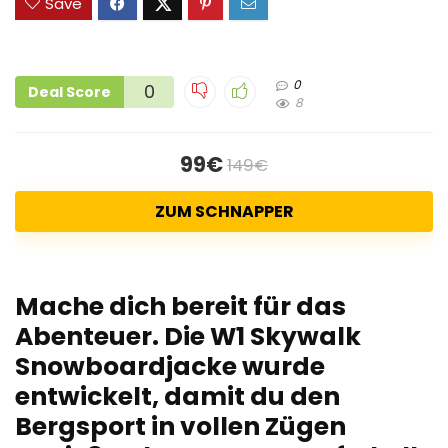
Save
0
0
Deal Score
8
99€
149€
ZUM SCHNAPPER
Mache dich bereit für das
Abenteuer. Die W1 Skywalk
Snowboardjacke wurde
entwickelt, damit du den
Bergsport in vollen Zügen