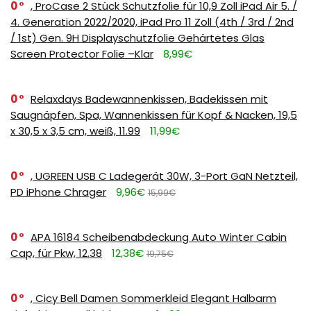
0
, ProCase 2 Stück Schutzfolie für 10,9 Zoll iPad Air 5. /
4. Generation 2022/2020, iPad Pro 11 Zoll (4th / 3rd / 2nd
/ 1st) Gen. 9H Displayschutzfolie Gehärtetes Glas
Screen Protector Folie –Klar
8,99€
0
Relaxdays Badewannenkissen, Badekissen mit
Saugnäpfen, Spa, Wannenkissen für Kopf & Nacken, 19,5
x 30,5 x 3,5 cm, weiß, 11.99
11,99€
0
, UGREEN USB C Ladegerät 30W, 3-Port GaN Netzteil,
PD iPhone Chrager
9,96€
15,99€
0
APA 16184 Scheibenabdeckung Auto Winter Cabin
Cap, für Pkw, 12.38
12,38€
19,75€
0
, Cicy Bell Damen Sommerkleid Elegant Halbarm