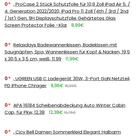
0
, ProCase 2 Stück Schutzfolie für 10,9 Zoll iPad Air 5. /
4. Generation 2022/2020, iPad Pro 11 Zoll (4th / 3rd / 2nd
/ 1st) Gen. 9H Displayschutzfolie Gehärtetes Glas
Screen Protector Folie –Klar
8,99€
0
Relaxdays Badewannenkissen, Badekissen mit
Saugnäpfen, Spa, Wannenkissen für Kopf & Nacken, 19,5
x 30,5 x 3,5 cm, weiß, 11.99
11,99€
0
, UGREEN USB C Ladegerät 30W, 3-Port GaN Netzteil,
PD iPhone Chrager
9,96€
15,99€
0
APA 16184 Scheibenabdeckung Auto Winter Cabin
Cap, für Pkw, 12.38
12,38€
19,75€
0
, Cicy Bell Damen Sommerkleid Elegant Halbarm