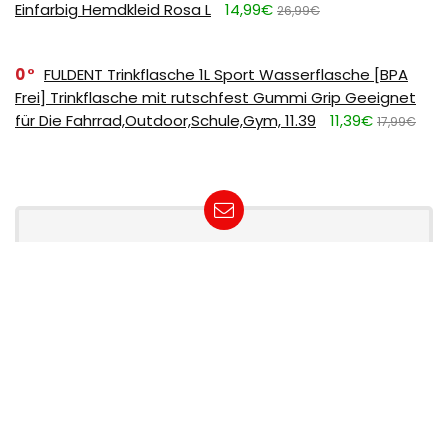
Einfarbig Hemdkleid Rosa L
14,99€
26,99€
0
FULDENT Trinkflasche 1L Sport Wasserflasche [BPA
Frei] Trinkflasche mit rutschfest Gummi Grip Geeignet
für Die Fahrrad,Outdoor,Schule,Gym, 11.39
11,39€
17,99€
SUBSCRIBE TO OUR LIST
Don't worry, we don't spam