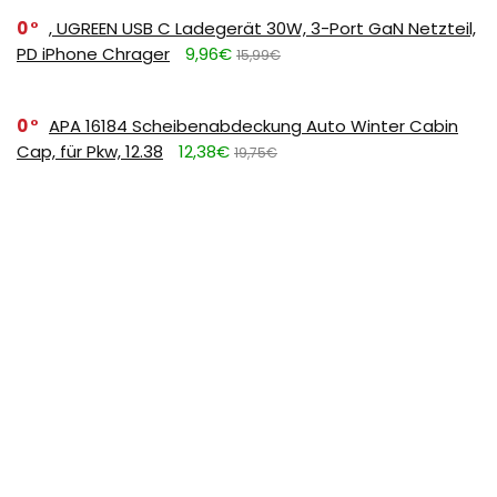
0
, UGREEN USB C Ladegerät 30W, 3-Port GaN Netzteil,
PD iPhone Chrager
9,96€
15,99€
0
APA 16184 Scheibenabdeckung Auto Winter Cabin
Cap, für Pkw, 12.38
12,38€
19,75€
0
, Cicy Bell Damen Sommerkleid Elegant Halbarm
Einfarbig Hemdkleid Rosa L
14,99€
26,99€
0
FULDENT Trinkflasche 1L Sport Wasserflasche [BPA
Frei] Trinkflasche mit rutschfest Gummi Grip Geeignet
für Die Fahrrad,Outdoor,Schule,Gym, 11.39
11,39€
17,99€