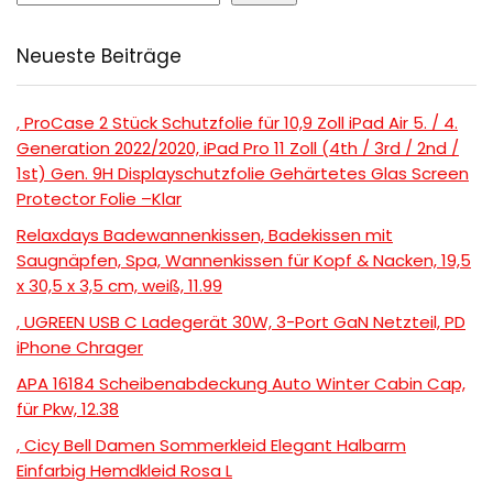
Neueste Beiträge
, ProCase 2 Stück Schutzfolie für 10,9 Zoll iPad Air 5. / 4.
Generation 2022/2020, iPad Pro 11 Zoll (4th / 3rd / 2nd /
1st) Gen. 9H Displayschutzfolie Gehärtetes Glas Screen
Protector Folie –Klar
Relaxdays Badewannenkissen, Badekissen mit
Saugnäpfen, Spa, Wannenkissen für Kopf & Nacken, 19,5
x 30,5 x 3,5 cm, weiß, 11.99
, UGREEN USB C Ladegerät 30W, 3-Port GaN Netzteil, PD
iPhone Chrager
APA 16184 Scheibenabdeckung Auto Winter Cabin Cap,
für Pkw, 12.38
, Cicy Bell Damen Sommerkleid Elegant Halbarm
Einfarbig Hemdkleid Rosa L