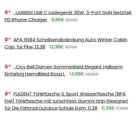
0
, UGREEN USB C Ladegerät 30W, 3-Port GaN Netzteil,
PD iPhone Chrager
9,96€
15,99€
0
APA 16184 Scheibenabdeckung Auto Winter Cabin
Cap, für Pkw, 12.38
12,38€
19,75€
0
, Cicy Bell Damen Sommerkleid Elegant Halbarm
Einfarbig Hemdkleid Rosa L
14,99€
26,99€
0
FULDENT Trinkflasche 1L Sport Wasserflasche [BPA
Frei] Trinkflasche mit rutschfest Gummi Grip Geeignet
für Die Fahrrad,Outdoor,Schule,Gym, 11.39
11,39€
17,99€