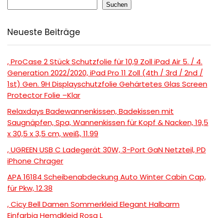
Suchen
Neueste Beiträge
, ProCase 2 Stück Schutzfolie für 10,9 Zoll iPad Air 5. / 4.
Generation 2022/2020, iPad Pro 11 Zoll (4th / 3rd / 2nd /
1st) Gen. 9H Displayschutzfolie Gehärtetes Glas Screen
Protector Folie –Klar
Relaxdays Badewannenkissen, Badekissen mit
Saugnäpfen, Spa, Wannenkissen für Kopf & Nacken, 19,5
x 30,5 x 3,5 cm, weiß, 11.99
, UGREEN USB C Ladegerät 30W, 3-Port GaN Netzteil, PD
iPhone Chrager
APA 16184 Scheibenabdeckung Auto Winter Cabin Cap,
für Pkw, 12.38
, Cicy Bell Damen Sommerkleid Elegant Halbarm
Einfarbig Hemdkleid Rosa L