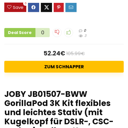
0
Save
0
0
Deal Score
3
52.24€
105.99€
ZUM SCHNAPPER
JOBY JB01507-BWW
GorillaPod 3K Kit flexibles
und leichtes Stativ (mit
Kugelkopf für DSLR-, CSC-