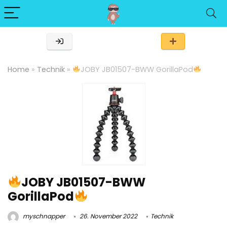
Home
»
Technik
»
JOBY JB01507-BWW GorillaPod
JOBY JB01507-BWW
GorillaPod
myschnapper
26. November 2022
Technik