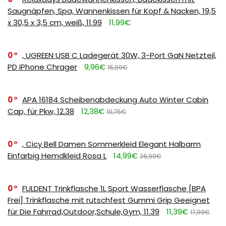
Saugnäpfen, Spa, Wannenkissen für Kopf & Nacken, 19,5
x 30,5 x 3,5 cm, weiß, 11.99
11,99€
0
, UGREEN USB C Ladegerät 30W, 3-Port GaN Netzteil,
PD iPhone Chrager
9,96€
15,99€
0
APA 16184 Scheibenabdeckung Auto Winter Cabin
Cap, für Pkw, 12.38
12,38€
19,75€
0
, Cicy Bell Damen Sommerkleid Elegant Halbarm
Einfarbig Hemdkleid Rosa L
14,99€
26,99€
0
FULDENT Trinkflasche 1L Sport Wasserflasche [BPA
Frei] Trinkflasche mit rutschfest Gummi Grip Geeignet
für Die Fahrrad,Outdoor,Schule,Gym, 11.39
11,39€
17,99€