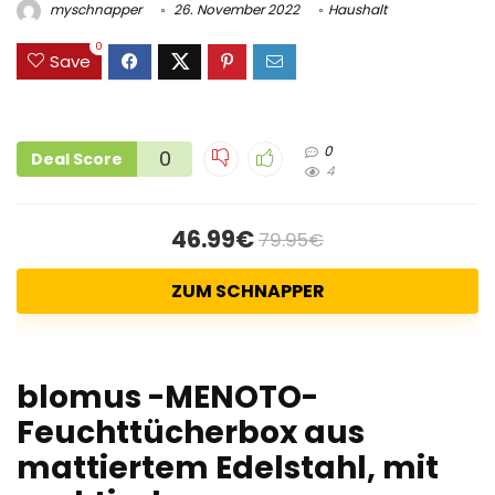
myschnapper
26. November 2022
Haushalt
0
Save
0
0
Deal Score
4
46.99€
79.95€
ZUM SCHNAPPER
blomus -MENOTO-
Feuchttücherbox aus
mattiertem Edelstahl, mit