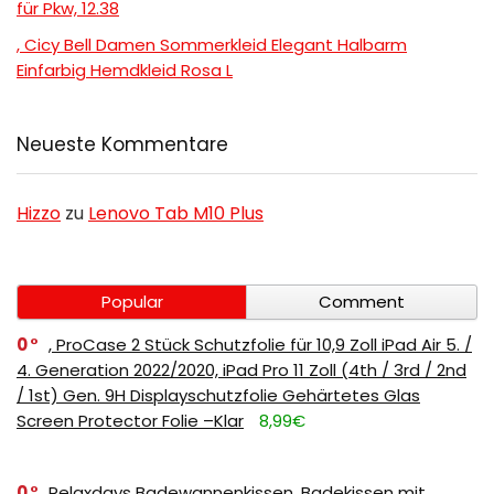
für Pkw, 12.38
, Cicy Bell Damen Sommerkleid Elegant Halbarm
Einfarbig Hemdkleid Rosa L
Neueste Kommentare
Hizzo
zu
Lenovo Tab M10 Plus
Popular
Comment
0
, ProCase 2 Stück Schutzfolie für 10,9 Zoll iPad Air 5. /
4. Generation 2022/2020, iPad Pro 11 Zoll (4th / 3rd / 2nd
/ 1st) Gen. 9H Displayschutzfolie Gehärtetes Glas
Screen Protector Folie –Klar
8,99€
0
Relaxdays Badewannenkissen, Badekissen mit