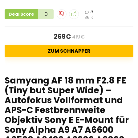
0
0
Deal Score
4
269€
419€
ZUM SCHNAPPER
Samyang AF 18 mm F2.8 FE
(Tiny but Super Wide) –
Autofokus Vollformat und
APS-C Festbrennweite
Objektiv Sony E E-Mount für
Sony Alpha A9 A7 A6600