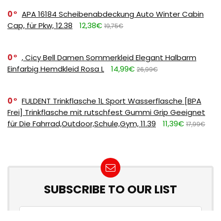
0
APA 16184 Scheibenabdeckung Auto Winter Cabin
Cap, für Pkw, 12.38
12,38€
19,75€
0
, Cicy Bell Damen Sommerkleid Elegant Halbarm
Einfarbig Hemdkleid Rosa L
14,99€
26,99€
0
FULDENT Trinkflasche 1L Sport Wasserflasche [BPA
Frei] Trinkflasche mit rutschfest Gummi Grip Geeignet
für Die Fahrrad,Outdoor,Schule,Gym, 11.39
11,39€
17,99€
SUBSCRIBE TO OUR LIST