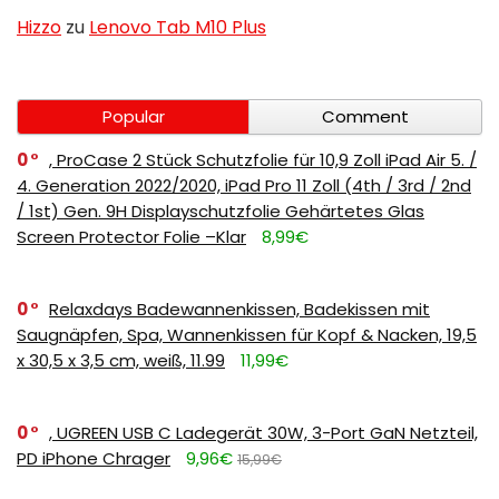
Hizzo
zu
Lenovo Tab M10 Plus
Popular
Comment
0
, ProCase 2 Stück Schutzfolie für 10,9 Zoll iPad Air 5. /
4. Generation 2022/2020, iPad Pro 11 Zoll (4th / 3rd / 2nd
/ 1st) Gen. 9H Displayschutzfolie Gehärtetes Glas
Screen Protector Folie –Klar
8,99€
0
Relaxdays Badewannenkissen, Badekissen mit
Saugnäpfen, Spa, Wannenkissen für Kopf & Nacken, 19,5
x 30,5 x 3,5 cm, weiß, 11.99
11,99€
0
, UGREEN USB C Ladegerät 30W, 3-Port GaN Netzteil,
PD iPhone Chrager
9,96€
15,99€