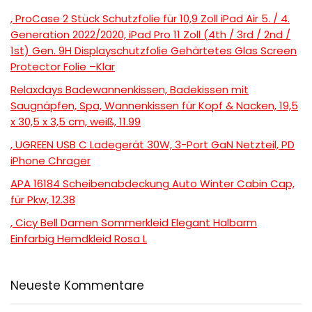
, ProCase 2 Stück Schutzfolie für 10,9 Zoll iPad Air 5. / 4.
Generation 2022/2020, iPad Pro 11 Zoll (4th / 3rd / 2nd /
1st) Gen. 9H Displayschutzfolie Gehärtetes Glas Screen
Protector Folie –Klar
Relaxdays Badewannenkissen, Badekissen mit
Saugnäpfen, Spa, Wannenkissen für Kopf & Nacken, 19,5
x 30,5 x 3,5 cm, weiß, 11.99
, UGREEN USB C Ladegerät 30W, 3-Port GaN Netzteil, PD
iPhone Chrager
APA 16184 Scheibenabdeckung Auto Winter Cabin Cap,
für Pkw, 12.38
, Cicy Bell Damen Sommerkleid Elegant Halbarm
Einfarbig Hemdkleid Rosa L
Neueste Kommentare