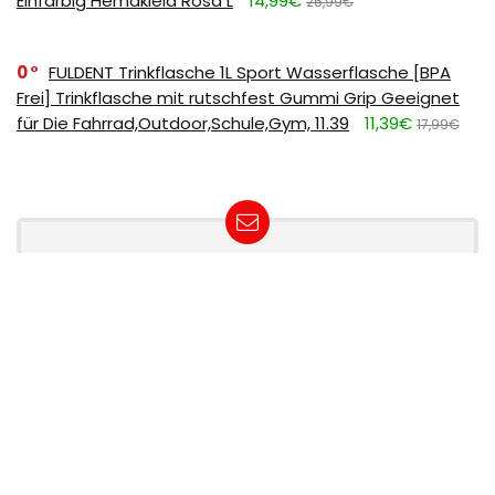
Einfarbig Hemdkleid Rosa L
14,99€
26,99€
0
FULDENT Trinkflasche 1L Sport Wasserflasche [BPA
Frei] Trinkflasche mit rutschfest Gummi Grip Geeignet
für Die Fahrrad,Outdoor,Schule,Gym, 11.39
11,39€
17,99€
SUBSCRIBE TO OUR LIST
Don't worry, we don't spam