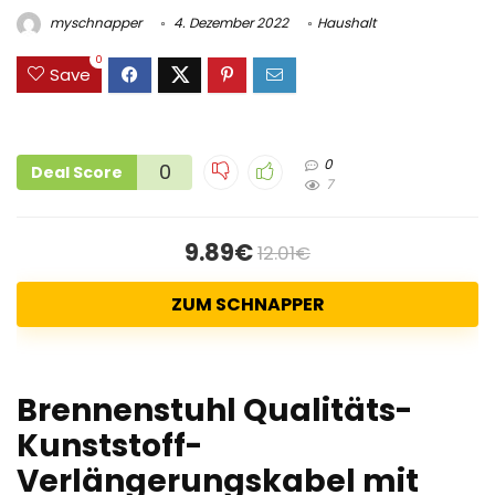
myschnapper
4. Dezember 2022
Haushalt
0
Save
0
0
Deal Score
7
9.89€
12.01€
ZUM SCHNAPPER
Brennenstuhl Qualitäts-
Kunststoff-
Verlängerungskabel mit