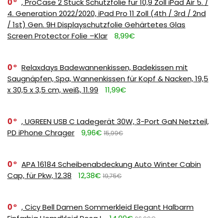
0
, ProCase 2 Stück Schutzfolie für 10,9 Zoll iPad Air 5. /
4. Generation 2022/2020, iPad Pro 11 Zoll (4th / 3rd / 2nd
/ 1st) Gen. 9H Displayschutzfolie Gehärtetes Glas
Screen Protector Folie –Klar
8,99€
0
Relaxdays Badewannenkissen, Badekissen mit
Saugnäpfen, Spa, Wannenkissen für Kopf & Nacken, 19,5
x 30,5 x 3,5 cm, weiß, 11.99
11,99€
0
, UGREEN USB C Ladegerät 30W, 3-Port GaN Netzteil,
PD iPhone Chrager
9,96€
15,99€
0
APA 16184 Scheibenabdeckung Auto Winter Cabin
Cap, für Pkw, 12.38
12,38€
19,75€
0
, Cicy Bell Damen Sommerkleid Elegant Halbarm