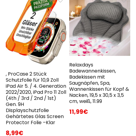
Relaxdays
Badewannenkissen,
, ProCase 2 Stück
Badekissen mit
Schutzfolie für 10,9 Zoll
Saugnäpfen, Spa,
iPad Air 5. / 4. Generation
Wannenkissen für Kopf &
2022/2020, iPad Pro 11 Zoll
Nacken, 19,5 x 30,5 x 3,5
(4th / 3rd / 2nd / 1st)
cm, weiß, 11.99
Gen. 9H
Displayschutzfolie
11,99€
Gehärtetes Glas Screen
Protector Folie –Klar
8,99€