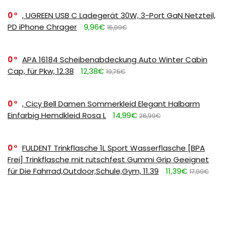
0
, UGREEN USB C Ladegerät 30W, 3-Port GaN Netzteil,
PD iPhone Chrager
9,96€
15,99€
0
APA 16184 Scheibenabdeckung Auto Winter Cabin
Cap, für Pkw, 12.38
12,38€
19,75€
0
, Cicy Bell Damen Sommerkleid Elegant Halbarm
Einfarbig Hemdkleid Rosa L
14,99€
26,99€
0
FULDENT Trinkflasche 1L Sport Wasserflasche [BPA
Frei] Trinkflasche mit rutschfest Gummi Grip Geeignet
für Die Fahrrad,Outdoor,Schule,Gym, 11.39
11,39€
17,99€