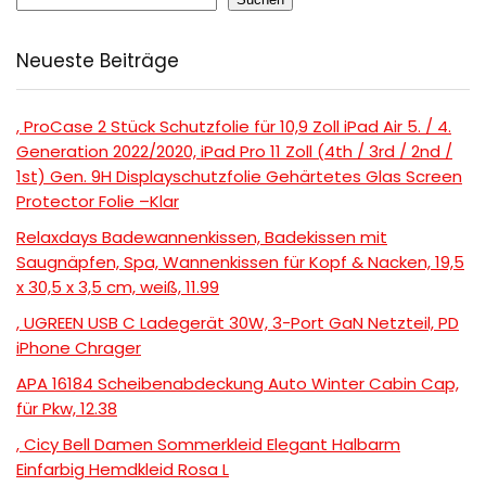
Neueste Beiträge
, ProCase 2 Stück Schutzfolie für 10,9 Zoll iPad Air 5. / 4.
Generation 2022/2020, iPad Pro 11 Zoll (4th / 3rd / 2nd /
1st) Gen. 9H Displayschutzfolie Gehärtetes Glas Screen
Protector Folie –Klar
Relaxdays Badewannenkissen, Badekissen mit
Saugnäpfen, Spa, Wannenkissen für Kopf & Nacken, 19,5
x 30,5 x 3,5 cm, weiß, 11.99
, UGREEN USB C Ladegerät 30W, 3-Port GaN Netzteil, PD
iPhone Chrager
APA 16184 Scheibenabdeckung Auto Winter Cabin Cap,
für Pkw, 12.38
, Cicy Bell Damen Sommerkleid Elegant Halbarm
Einfarbig Hemdkleid Rosa L