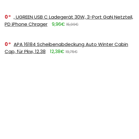
0
, UGREEN USB C Ladegerät 30W, 3-Port GaN Netzteil,
PD iPhone Chrager
9,96€
15,99€
0
APA 16184 Scheibenabdeckung Auto Winter Cabin
Cap, für Pkw, 12.38
12,38€
19,75€
0
, Cicy Bell Damen Sommerkleid Elegant Halbarm
Einfarbig Hemdkleid Rosa L
14,99€
26,99€
0
FULDENT Trinkflasche 1L Sport Wasserflasche [BPA
Frei] Trinkflasche mit rutschfest Gummi Grip Geeignet
für Die Fahrrad,Outdoor,Schule,Gym, 11.39
11,39€
17,99€