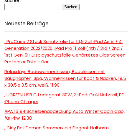
Suchen
Suchen
Neueste Beiträge
, ProCase 2 Stück Schutzfolie für 10,9 Zoll iPad Air 5. / 4.
Generation 2022/2020, iPad Pro 11 Zoll (4th / 3rd / 2nd /
1st) Gen. 9H Displayschutzfolie Gehärtetes Glas Screen
Protector Folie –Klar
Relaxdays Badewannenkissen, Badekissen mit
Saugnäpfen, Spa, Wannenkissen für Kopf & Nacken, 19,5
x 30,5 x 3,5 cm, weiß, 11.99
, UGREEN USB C Ladegerät 30W, 3-Port GaN Netzteil, PD
iPhone Chrager
APA 16184 Scheibenabdeckung Auto Winter Cabin Cap,
für Pkw, 12.38
, Cicy Bell Damen Sommerkleid Elegant Halbarm