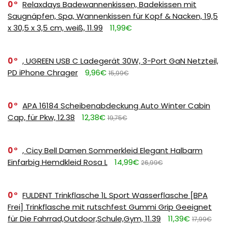
0
Relaxdays Badewannenkissen, Badekissen mit
Saugnäpfen, Spa, Wannenkissen für Kopf & Nacken, 19,5
x 30,5 x 3,5 cm, weiß, 11.99
11,99€
0
, UGREEN USB C Ladegerät 30W, 3-Port GaN Netzteil,
PD iPhone Chrager
9,96€
15,99€
0
APA 16184 Scheibenabdeckung Auto Winter Cabin
Cap, für Pkw, 12.38
12,38€
19,75€
0
, Cicy Bell Damen Sommerkleid Elegant Halbarm
Einfarbig Hemdkleid Rosa L
14,99€
26,99€
0
FULDENT Trinkflasche 1L Sport Wasserflasche [BPA
Frei] Trinkflasche mit rutschfest Gummi Grip Geeignet
für Die Fahrrad,Outdoor,Schule,Gym, 11.39
11,39€
17,99€