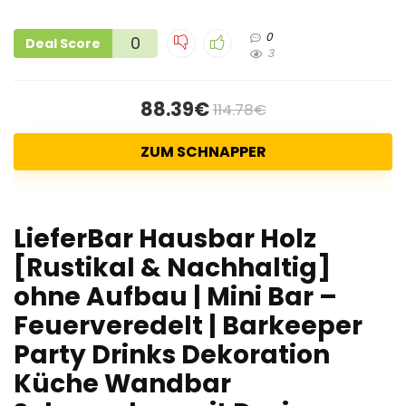
0
0
Deal Score
3
88.39€
114.78€
ZUM SCHNAPPER
LieferBar Hausbar Holz
[Rustikal & Nachhaltig]
ohne Aufbau | Mini Bar –
Feuerveredelt | Barkeeper
Party Drinks Dekoration
Küche Wandbar