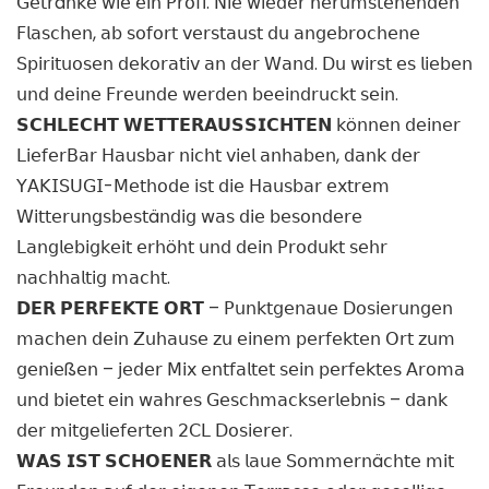
𝖦𝖾𝗍𝗋ä𝗇𝗄𝖾 𝗐𝗂𝖾 𝖾𝗂𝗇 𝖯𝗋𝗈𝖿𝗂. 𝖭𝗂𝖾 𝗐𝗂𝖾𝖽𝖾𝗋 𝗁𝖾𝗋𝗎𝗆𝗌𝗍𝖾𝗁𝖾𝗇𝖽𝖾𝗇
𝖥𝗅𝖺𝗌𝖼𝗁𝖾𝗇, 𝖺𝖻 𝗌𝗈𝖿𝗈𝗋𝗍 𝗏𝖾𝗋𝗌𝗍𝖺𝗎𝗌𝗍 𝖽𝗎 𝖺𝗇𝗀𝖾𝖻𝗋𝗈𝖼𝗁𝖾𝗇𝖾
𝖲𝗉𝗂𝗋𝗂𝗍𝗎𝗈𝗌𝖾𝗇 𝖽𝖾𝗄𝗈𝗋𝖺𝗍𝗂𝗏 𝖺𝗇 𝖽𝖾𝗋 𝖶𝖺𝗇𝖽. 𝖣𝗎 𝗐𝗂𝗋𝗌𝗍 𝖾𝗌 𝗅𝗂𝖾𝖻𝖾𝗇
𝗎𝗇𝖽 𝖽𝖾𝗂𝗇𝖾 𝖥𝗋𝖾𝗎𝗇𝖽𝖾 𝗐𝖾𝗋𝖽𝖾𝗇 𝖻𝖾𝖾𝗂𝗇𝖽𝗋𝗎𝖼𝗄𝗍 𝗌𝖾𝗂𝗇.
𝗦𝗖𝗛𝗟𝗘𝗖𝗛𝗧 𝗪𝗘𝗧𝗧𝗘𝗥𝗔𝗨𝗦𝗦𝗜𝗖𝗛𝗧𝗘𝗡 𝗄ö𝗇𝗇𝖾𝗇 𝖽𝖾𝗂𝗇𝖾𝗋
𝖫𝗂𝖾𝖿𝖾𝗋𝖡𝖺𝗋 𝖧𝖺𝗎𝗌𝖻𝖺𝗋 𝗇𝗂𝖼𝗁𝗍 𝗏𝗂𝖾𝗅 𝖺𝗇𝗁𝖺𝖻𝖾𝗇, 𝖽𝖺𝗇𝗄 𝖽𝖾𝗋
𝖸𝖠𝖪𝖨𝖲𝖴𝖦𝖨-𝖬𝖾𝗍𝗁𝗈𝖽𝖾 𝗂𝗌𝗍 𝖽𝗂𝖾 𝖧𝖺𝗎𝗌𝖻𝖺𝗋 𝖾𝗑𝗍𝗋𝖾𝗆
𝖶𝗂𝗍𝗍𝖾𝗋𝗎𝗇𝗀𝗌𝖻𝖾𝗌𝗍ä𝗇𝖽𝗂𝗀 𝗐𝖺𝗌 𝖽𝗂𝖾 𝖻𝖾𝗌𝗈𝗇𝖽𝖾𝗋𝖾
𝖫𝖺𝗇𝗀𝗅𝖾𝖻𝗂𝗀𝗄𝖾𝗂𝗍 𝖾𝗋𝗁ö𝗁𝗍 𝗎𝗇𝖽 𝖽𝖾𝗂𝗇 𝖯𝗋𝗈𝖽𝗎𝗄𝗍 𝗌𝖾𝗁𝗋
𝗇𝖺𝖼𝗁𝗁𝖺𝗅𝗍𝗂𝗀 𝗆𝖺𝖼𝗁𝗍.
𝗗𝗘𝗥 𝗣𝗘𝗥𝗙𝗘𝗞𝗧𝗘 𝗢𝗥𝗧 – 𝖯𝗎𝗇𝗄𝗍𝗀𝖾𝗇𝖺𝗎𝖾 𝖣𝗈𝗌𝗂𝖾𝗋𝗎𝗇𝗀𝖾𝗇
𝗆𝖺𝖼𝗁𝖾𝗇 𝖽𝖾𝗂𝗇 𝖹𝗎𝗁𝖺𝗎𝗌𝖾 𝗓𝗎 𝖾𝗂𝗇𝖾𝗆 𝗉𝖾𝗋𝖿𝖾𝗄𝗍𝖾𝗇 𝖮𝗋𝗍 𝗓𝗎𝗆
𝗀𝖾𝗇𝗂𝖾ß𝖾𝗇 – 𝗃𝖾𝖽𝖾𝗋 𝖬𝗂𝗑 𝖾𝗇𝗍𝖿𝖺𝗅𝗍𝖾𝗍 𝗌𝖾𝗂𝗇 𝗉𝖾𝗋𝖿𝖾𝗄𝗍𝖾𝗌 𝖠𝗋𝗈𝗆𝖺
𝗎𝗇𝖽 𝖻𝗂𝖾𝗍𝖾𝗍 𝖾𝗂𝗇 𝗐𝖺𝗁𝗋𝖾𝗌 𝖦𝖾𝗌𝖼𝗁𝗆𝖺𝖼𝗄𝗌𝖾𝗋𝗅𝖾𝖻𝗇𝗂𝗌 – 𝖽𝖺𝗇𝗄
𝖽𝖾𝗋 𝗆𝗂𝗍𝗀𝖾𝗅𝗂𝖾𝖿𝖾𝗋𝗍𝖾𝗇 𝟤𝖢𝖫 𝖣𝗈𝗌𝗂𝖾𝗋𝖾𝗋.
𝗪𝗔𝗦 𝗜𝗦𝗧 𝗦𝗖𝗛𝗢𝗘𝗡𝗘𝗥 𝖺𝗅𝗌 𝗅𝖺𝗎𝖾 𝖲𝗈𝗆𝗆𝖾𝗋𝗇ä𝖼𝗁𝗍𝖾 𝗆𝗂𝗍