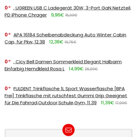
0
, UGREEN USB C Ladegerät 30W, 3-Port GaN Netzteil,
PD iPhone Chrager
9,96€
15,99€
0
APA 16184 Scheibenabdeckung Auto Winter Cabin
Cap, für Pkw, 12.38
12,38€
19,75€
0
, Cicy Bell Damen Sommerkleid Elegant Halbarm
Einfarbig Hemdkleid Rosa L
14,99€
26,99€
0
FULDENT Trinkflasche 1L Sport Wasserflasche [BPA
Frei] Trinkflasche mit rutschfest Gummi Grip Geeignet
für Die Fahrrad,Outdoor,Schule,Gym, 11.39
11,39€
17,99€