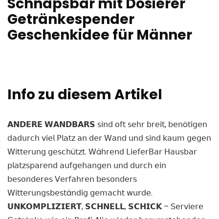
Schnapsbar mit Dosierer
Getränkespender
Geschenkidee für Männer
Info zu diesem Artikel
𝗔𝗡𝗗𝗘𝗥𝗘 𝗪𝗔𝗡𝗗𝗕𝗔𝗥𝗦 𝗌𝗂𝗇𝖽 𝗈𝖿𝗍 𝗌𝖾𝗁𝗋 𝖻𝗋𝖾𝗂𝗍, 𝖻𝖾𝗇ö𝗍𝗂𝗀𝖾𝗇
𝖽𝖺𝖽𝗎𝗋𝖼𝗁 𝗏𝗂𝖾𝗅 𝖯𝗅𝖺𝗍𝗓 𝖺𝗇 𝖽𝖾𝗋 𝖶𝖺𝗇𝖽 𝗎𝗇𝖽 𝗌𝗂𝗇𝖽 𝗄𝖺𝗎𝗆 𝗀𝖾𝗀𝖾𝗇
𝖶𝗂𝗍𝗍𝖾𝗋𝗎𝗇𝗀 𝗀𝖾𝗌𝖼𝗁ü𝗍𝗓𝗍. 𝖶ä𝗁𝗋𝖾𝗇𝖽 𝖫𝗂𝖾𝖿𝖾𝗋𝖡𝖺𝗋 𝖧𝖺𝗎𝗌𝖻𝖺𝗋
𝗉𝗅𝖺𝗍𝗓𝗌𝗉𝖺𝗋𝖾𝗇𝖽 𝖺𝗎𝖿𝗀𝖾𝗁𝖺𝗇𝗀𝖾𝗇 𝗎𝗇𝖽 𝖽𝗎𝗋𝖼𝗁 𝖾𝗂𝗇
𝖻𝖾𝗌𝗈𝗇𝖽𝖾𝗋𝖾𝗌 𝖵𝖾𝗋𝖿𝖺𝗁𝗋𝖾𝗇 𝖻𝖾𝗌𝗈𝗇𝖽𝖾𝗋𝗌
𝖶𝗂𝗍𝗍𝖾𝗋𝗎𝗇𝗀𝗌𝖻𝖾𝗌𝗍ä𝗇𝖽𝗂𝗀 𝗀𝖾𝗆𝖺𝖼𝗁𝗍 𝗐𝗎𝗋𝖽𝖾.
𝗨𝗡𝗞𝗢𝗠𝗣𝗟𝗜𝗭𝗜𝗘𝗥𝗧, 𝗦𝗖𝗛𝗡𝗘𝗟𝗟, 𝗦𝗖𝗛𝗜𝗖𝗞 – 𝖲𝖾𝗋𝗏𝗂𝖾𝗋𝖾