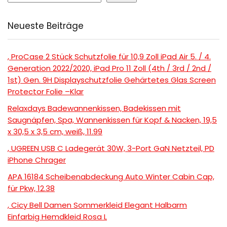
Neueste Beiträge
, ProCase 2 Stück Schutzfolie für 10,9 Zoll iPad Air 5. / 4.
Generation 2022/2020, iPad Pro 11 Zoll (4th / 3rd / 2nd /
1st) Gen. 9H Displayschutzfolie Gehärtetes Glas Screen
Protector Folie –Klar
Relaxdays Badewannenkissen, Badekissen mit
Saugnäpfen, Spa, Wannenkissen für Kopf & Nacken, 19,5
x 30,5 x 3,5 cm, weiß, 11.99
, UGREEN USB C Ladegerät 30W, 3-Port GaN Netzteil, PD
iPhone Chrager
APA 16184 Scheibenabdeckung Auto Winter Cabin Cap,
für Pkw, 12.38
, Cicy Bell Damen Sommerkleid Elegant Halbarm
Einfarbig Hemdkleid Rosa L