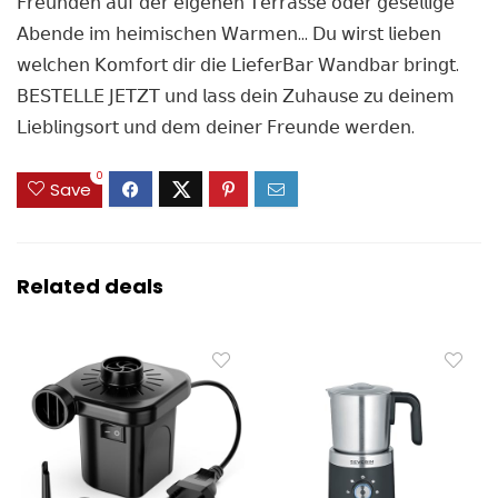
𝖥𝗋𝖾𝗎𝗇𝖽𝖾𝗇 𝖺𝗎𝖿 𝖽𝖾𝗋 𝖾𝗂𝗀𝖾𝗇𝖾𝗇 𝖳𝖾𝗋𝗋𝖺𝗌𝗌𝖾 𝗈𝖽𝖾𝗋 𝗀𝖾𝗌𝖾𝗅𝗅𝗂𝗀𝖾
𝖠𝖻𝖾𝗇𝖽𝖾 𝗂𝗆 𝗁𝖾𝗂𝗆𝗂𝗌𝖼𝗁𝖾𝗇 𝖶𝖺𝗋𝗆𝖾𝗇… 𝖣𝗎 𝗐𝗂𝗋𝗌𝗍 𝗅𝗂𝖾𝖻𝖾𝗇
𝗐𝖾𝗅𝖼𝗁𝖾𝗇 𝖪𝗈𝗆𝖿𝗈𝗋𝗍 𝖽𝗂𝗋 𝖽𝗂𝖾 𝖫𝗂𝖾𝖿𝖾𝗋𝖡𝖺𝗋 𝖶𝖺𝗇𝖽𝖻𝖺𝗋 𝖻𝗋𝗂𝗇𝗀𝗍.
𝖡𝖤𝖲𝖳𝖤𝖫𝖫𝖤 𝖩𝖤𝖳𝖹𝖳 𝗎𝗇𝖽 𝗅𝖺𝗌𝗌 𝖽𝖾𝗂𝗇 𝖹𝗎𝗁𝖺𝗎𝗌𝖾 𝗓𝗎 𝖽𝖾𝗂𝗇𝖾𝗆
𝖫𝗂𝖾𝖻𝗅𝗂𝗇𝗀𝗌𝗈𝗋𝗍 𝗎𝗇𝖽 𝖽𝖾𝗆 𝖽𝖾𝗂𝗇𝖾𝗋 𝖥𝗋𝖾𝗎𝗇𝖽𝖾 𝗐𝖾𝗋𝖽𝖾𝗇.
0
Save
Related deals