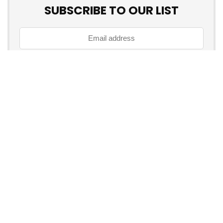
SUBSCRIBE TO OUR LIST
Don't worry, we don't spam
How to add Mailchimp email form to post or page
Über myschnapper
myschnapper
ist eine Community, die dich mit Angebot
jeglicher Art unterstützt. Sei auch
DU
ein Teil davon und hol