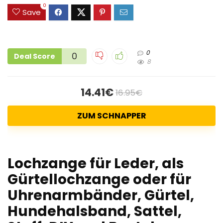
0
Save
0
0
Deal Score
8
14.41€
16.95€
ZUM SCHNAPPER
Lochzange für Leder, als
Gürtellochzange oder für
Uhrenarmbänder, Gürtel,
Hundehalsband, Sattel,