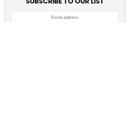
SUBSCRIBE TO OUR LIST
Don't worry, we don't spam
How to add Mailchimp email form to post or page
Über myschnapper
myschnapper
ist eine Community, die dich mit Angebot
jeglicher Art unterstützt. Sei auch
DU
ein Teil davon und hol
dir deinen Schnapper