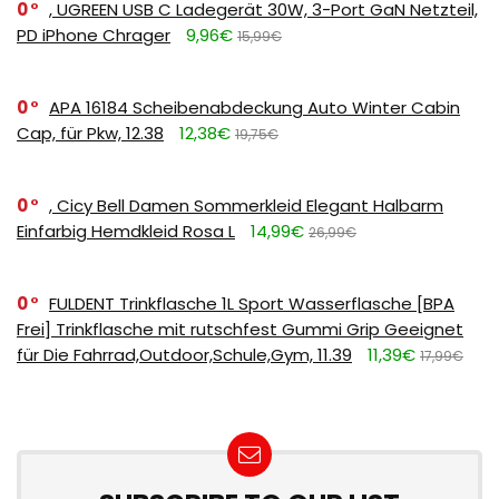
0
, UGREEN USB C Ladegerät 30W, 3-Port GaN Netzteil,
PD iPhone Chrager
9,96€
15,99€
0
APA 16184 Scheibenabdeckung Auto Winter Cabin
Cap, für Pkw, 12.38
12,38€
19,75€
0
, Cicy Bell Damen Sommerkleid Elegant Halbarm
Einfarbig Hemdkleid Rosa L
14,99€
26,99€
0
FULDENT Trinkflasche 1L Sport Wasserflasche [BPA
Frei] Trinkflasche mit rutschfest Gummi Grip Geeignet
für Die Fahrrad,Outdoor,Schule,Gym, 11.39
11,39€
17,99€