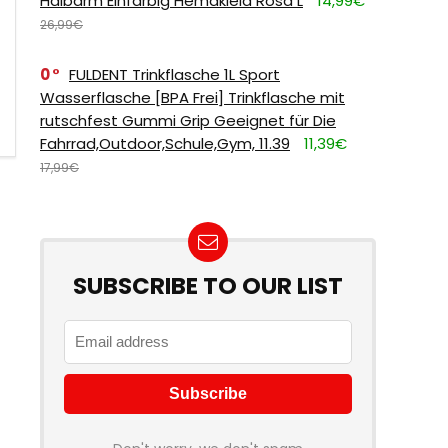
Halbarm Einfarbig Hemdkleid Rosa L
14,99€
26,99€
0
FULDENT Trinkflasche 1L Sport
Wasserflasche [BPA Frei] Trinkflasche mit
rutschfest Gummi Grip Geeignet für Die
Fahrrad,Outdoor,Schule,Gym, 11.39
11,39€
17,99€
SUBSCRIBE TO OUR LIST