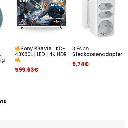
Sony BRAVIA | KD-
3 Fach
u
43X80L | LED | 4K HDR
Steckdosenadapter
ug
9,74€
599,63€
hts