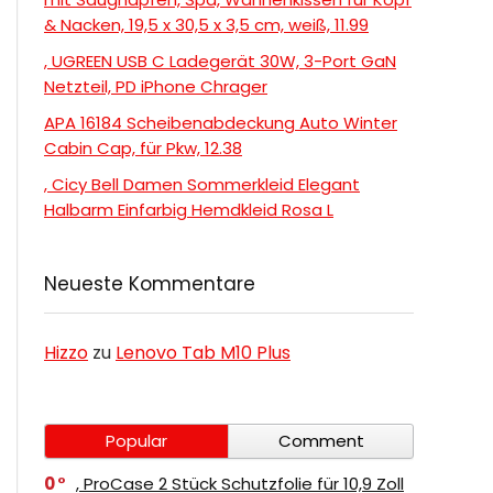
& Nacken, 19,5 x 30,5 x 3,5 cm, weiß, 11.99
, UGREEN USB C Ladegerät 30W, 3-Port GaN
Netzteil, PD iPhone Chrager
APA 16184 Scheibenabdeckung Auto Winter
Cabin Cap, für Pkw, 12.38
, Cicy Bell Damen Sommerkleid Elegant
Halbarm Einfarbig Hemdkleid Rosa L
Neueste Kommentare
Hizzo
zu
Lenovo Tab M10 Plus
Popular
Comment
0
, ProCase 2 Stück Schutzfolie für 10,9 Zoll