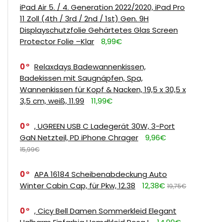
iPad Air 5. / 4. Generation 2022/2020, iPad Pro
11 Zoll (4th / 3rd / 2nd / 1st) Gen. 9H
Displayschutzfolie Gehärtetes Glas Screen
Protector Folie –Klar
8,99€
0
Relaxdays Badewannenkissen,
Badekissen mit Saugnäpfen, Spa,
Wannenkissen für Kopf & Nacken, 19,5 x 30,5 x
3,5 cm, weiß, 11.99
11,99€
0
, UGREEN USB C Ladegerät 30W, 3-Port
GaN Netzteil, PD iPhone Chrager
9,96€
15,99€
0
APA 16184 Scheibenabdeckung Auto
Winter Cabin Cap, für Pkw, 12.38
12,38€
19,75€
0
, Cicy Bell Damen Sommerkleid Elegant