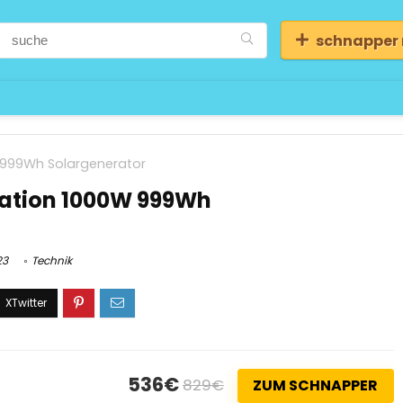
schnapper
 999Wh Solargenerator
ation 1000W 999Wh
23
Technik
536€
829€
ZUM SCHNAPPER