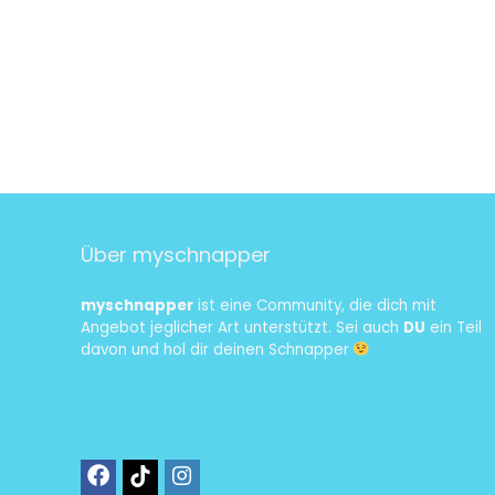
Über myschnapper
myschnapper
ist eine Community, die dich mit
Angebot jeglicher Art unterstützt. Sei auch
DU
ein Teil
davon und hol dir deinen Schnapper