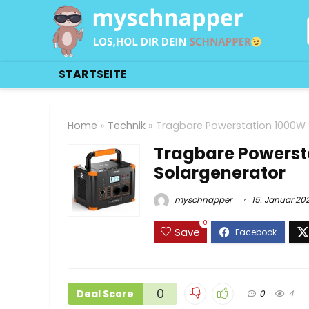
STARTSEITE
Home
»
Technik
»
Tragbare Powerstation 1000W
Tragbare Powerst
Solargenerator
myschnapper
15. Januar 20
0
Save
0
Deal Score
0
4