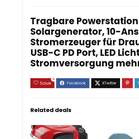
Tragbare Powerstatio
Solargenerator, 10-An
Stromerzeuger für Dra
USB-C PD Port, LED Lich
Stromversorgung mehr
0
Save
Related deals