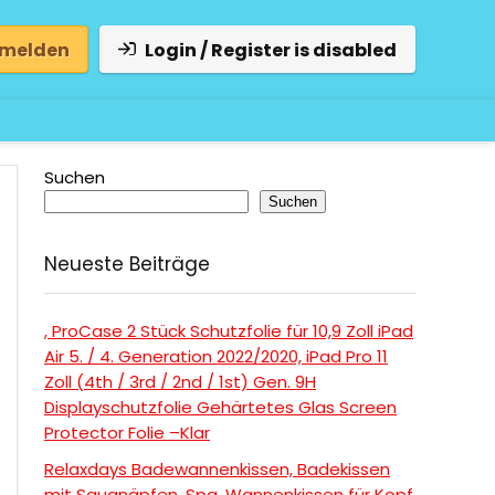
 melden
Login / Register is disabled
Suchen
Suchen
Neueste Beiträge
, ProCase 2 Stück Schutzfolie für 10,9 Zoll iPad
Air 5. / 4. Generation 2022/2020, iPad Pro 11
Zoll (4th / 3rd / 2nd / 1st) Gen. 9H
Displayschutzfolie Gehärtetes Glas Screen
Protector Folie –Klar
Relaxdays Badewannenkissen, Badekissen
mit Saugnäpfen, Spa, Wannenkissen für Kopf