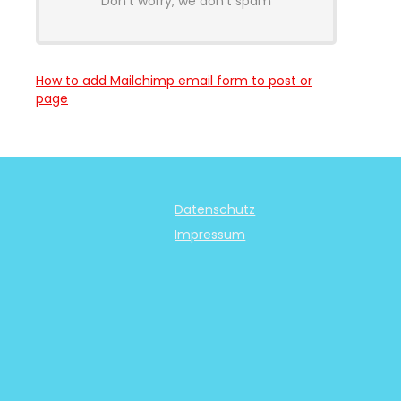
Don't worry, we don't spam
How to add Mailchimp email form to post or
page
Datenschutz
Impressum