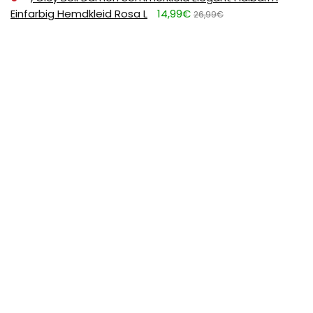
Einfarbig Hemdkleid Rosa L
14,99€
26,99€
0
FULDENT Trinkflasche 1L Sport Wasserflasche [BPA
Frei] Trinkflasche mit rutschfest Gummi Grip Geeignet
für Die Fahrrad,Outdoor,Schule,Gym, 11.39
11,39€
17,99€
SUBSCRIBE TO OUR LIST
Don't worry, we don't spam