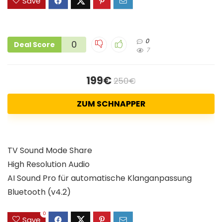
Save
0
0
Deal Score
7
199€
250€
ZUM SCHNAPPER
TV Sound Mode Share
High Resolution Audio
AI Sound Pro für automatische Klanganpassung
Bluetooth (v4.2)
0
Save