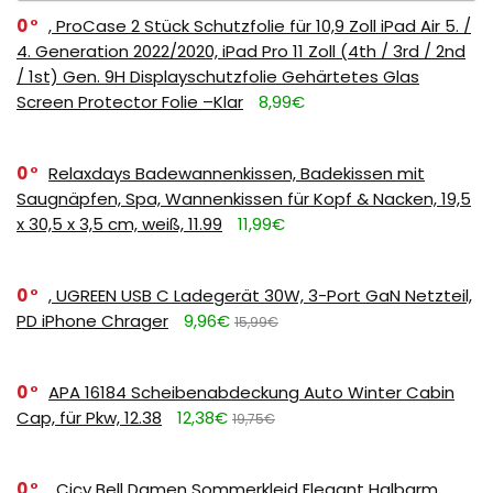
0
, ProCase 2 Stück Schutzfolie für 10,9 Zoll iPad Air 5. /
4. Generation 2022/2020, iPad Pro 11 Zoll (4th / 3rd / 2nd
/ 1st) Gen. 9H Displayschutzfolie Gehärtetes Glas
Screen Protector Folie –Klar
8,99€
0
Relaxdays Badewannenkissen, Badekissen mit
Saugnäpfen, Spa, Wannenkissen für Kopf & Nacken, 19,5
x 30,5 x 3,5 cm, weiß, 11.99
11,99€
0
, UGREEN USB C Ladegerät 30W, 3-Port GaN Netzteil,
PD iPhone Chrager
9,96€
15,99€
0
APA 16184 Scheibenabdeckung Auto Winter Cabin
Cap, für Pkw, 12.38
12,38€
19,75€
0
, Cicy Bell Damen Sommerkleid Elegant Halbarm