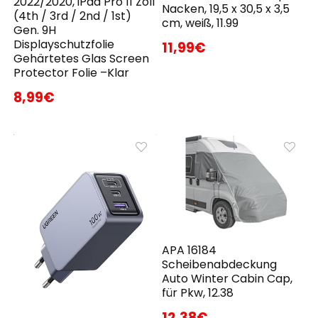
2022/2020, iPad Pro 11 Zoll
Nacken, 19,5 x 30,5 x 3,5
(4th / 3rd / 2nd / 1st)
cm, weiß, 11.99
Gen. 9H
Displayschutzfolie
11,99€
Gehärtetes Glas Screen
Protector Folie –Klar
8,99€
APA 16184
Scheibenabdeckung
Auto Winter Cabin Cap,
für Pkw, 12.38
12,38€