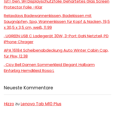
1st) Gen. 9H Displayschutzfolie Gehärtetes Glas Screen
Protector Folie –Klar
Relaxdays Badewannenkissen, Badekissen mit
Saugnäpfen, Spa, Wannenkissen für Kopf & Nacken, 19,5
x 30,5 x 3,5 cm, weiß, 11.99
, UGREEN USB C Ladegerät 30W, 3-Port GaN Netzteil, PD
iPhone Chrager
APA 16184 Scheibenabdeckung Auto Winter Cabin Cap,
für Pkw, 12.38
, Cicy Bell Damen Sommerkleid Elegant Halbarm
Einfarbig Hemdkleid Rosa L
Neueste Kommentare
Hizzo
zu
Lenovo Tab M10 Plus