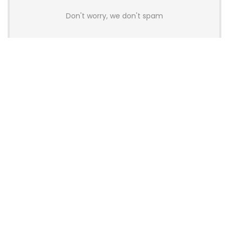
Don't worry, we don't spam
How to add Mailchimp email form to post or page
Über myschnapper
myschnapper
ist eine Community, die dich mit Angebot
jeglicher Art unterstützt. Sei auch
DU
ein Teil davon und hol
dir deinen Schnapper