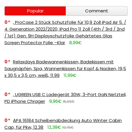
Popular
Comment
0
, ProCase 2 Stück Schutzfolie für 10,9 Zoll iPad Air 5. /
4. Generation 2022/2020, iPad Pro 11 Zoll (4th / 3rd / 2nd
/ 1st) Gen. 9H Displayschutzfolie Gehärtetes Glas
Screen Protector Folie –Klar
8,99€
0
Relaxdays Badewannenkissen, Badekissen mit
Saugnäpfen, Spa, Wannenkissen für Kopf & Nacken, 19,5
x 30,5 x 3,5 cm, weiß, 11.99
11,99€
0
, UGREEN USB C Ladegerät 30W, 3-Port GaN Netzteil,
PD iPhone Chrager
9,96€
15,99€
0
APA 16184 Scheibenabdeckung Auto Winter Cabin
Cap, für Pkw, 12.38
12,38€
19,75€