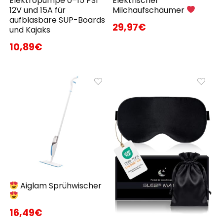
Elektropumpe 0–15 PSI
Elektrischer
12V und 15A für
Milchaufschäumer
aufblasbare SUP-Boards
29,97€
und Kajaks
10,89€
Aiglam Sprühwischer
16,49€