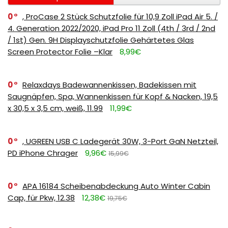
0
, ProCase 2 Stück Schutzfolie für 10,9 Zoll iPad Air 5. /
4. Generation 2022/2020, iPad Pro 11 Zoll (4th / 3rd / 2nd
/ 1st) Gen. 9H Displayschutzfolie Gehärtetes Glas
Screen Protector Folie –Klar
8,99€
0
Relaxdays Badewannenkissen, Badekissen mit
Saugnäpfen, Spa, Wannenkissen für Kopf & Nacken, 19,5
x 30,5 x 3,5 cm, weiß, 11.99
11,99€
0
, UGREEN USB C Ladegerät 30W, 3-Port GaN Netzteil,
PD iPhone Chrager
9,96€
15,99€
0
APA 16184 Scheibenabdeckung Auto Winter Cabin
Cap, für Pkw, 12.38
12,38€
19,75€