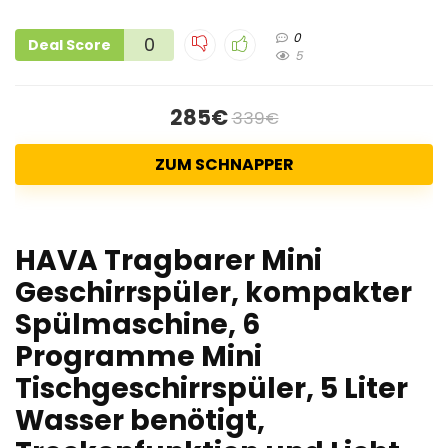
0
0
Deal Score
5
285€
339€
ZUM SCHNAPPER
HAVA Tragbarer Mini
Geschirrspüler, kompakter
Spülmaschine, 6
Programme Mini
Tischgeschirrspüler, 5 Liter
Wasser benötigt,