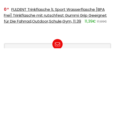
0
FULDENT Trinkflasche 1L Sport Wasserflasche [BPA
Frei] Trinkflasche mit rutschfest Gummi Grip Geeignet
für Die Fahrrad,Outdoor,Schule,Gym, 11.39
11,39€
17,99€
SUBSCRIBE TO OUR LIST
Don't worry, we don't spam