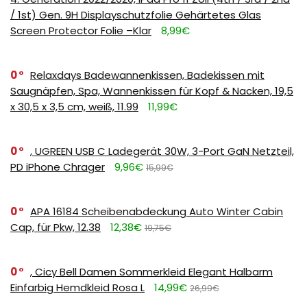
/ 1st) Gen. 9H Displayschutzfolie Gehärtetes Glas
Screen Protector Folie –Klar
8,99€
0
Relaxdays Badewannenkissen, Badekissen mit
Saugnäpfen, Spa, Wannenkissen für Kopf & Nacken, 19,5
x 30,5 x 3,5 cm, weiß, 11.99
11,99€
0
, UGREEN USB C Ladegerät 30W, 3-Port GaN Netzteil,
PD iPhone Chrager
9,96€
15,99€
0
APA 16184 Scheibenabdeckung Auto Winter Cabin
Cap, für Pkw, 12.38
12,38€
19,75€
0
, Cicy Bell Damen Sommerkleid Elegant Halbarm
Einfarbig Hemdkleid Rosa L
14,99€
26,99€