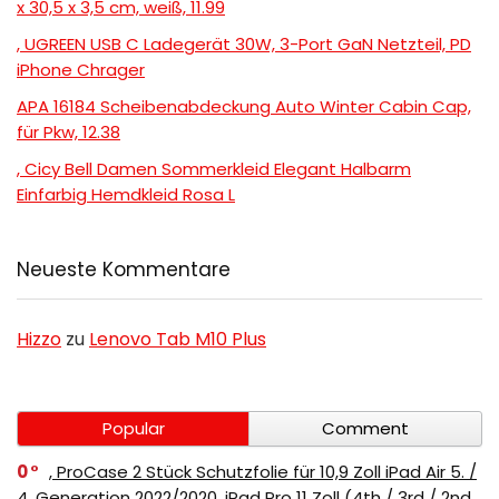
x 30,5 x 3,5 cm, weiß, 11.99
, UGREEN USB C Ladegerät 30W, 3-Port GaN Netzteil, PD
iPhone Chrager
APA 16184 Scheibenabdeckung Auto Winter Cabin Cap,
für Pkw, 12.38
, Cicy Bell Damen Sommerkleid Elegant Halbarm
Einfarbig Hemdkleid Rosa L
Neueste Kommentare
Hizzo
zu
Lenovo Tab M10 Plus
Popular
Comment
0
, ProCase 2 Stück Schutzfolie für 10,9 Zoll iPad Air 5. /
4. Generation 2022/2020, iPad Pro 11 Zoll (4th / 3rd / 2nd