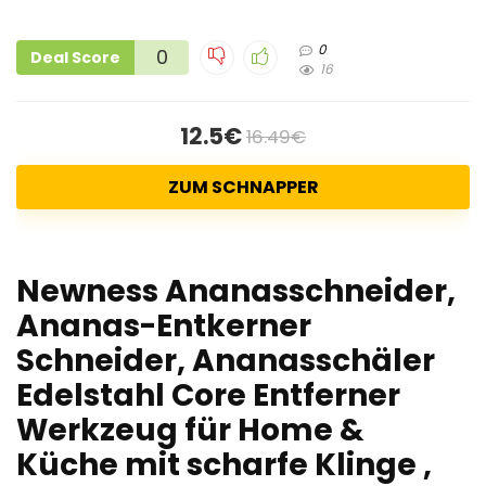
0
0
Deal Score
16
12.5€
16.49€
ZUM SCHNAPPER
Newness Ananasschneider,
Ananas-Entkerner
Schneider, Ananasschäler
Edelstahl Core Entferner
Werkzeug für Home &
Küche mit scharfe Klinge ,