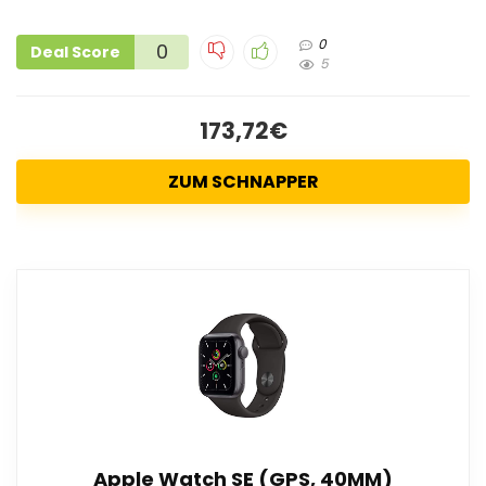
0
0
Deal Score
5
173,72€
ZUM SCHNAPPER
Apple Watch SE (GPS, 40MM)