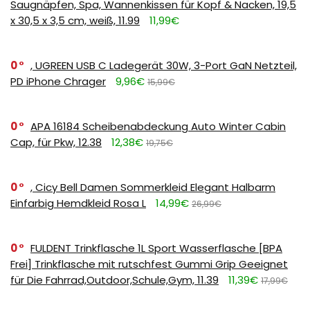
Saugnäpfen, Spa, Wannenkissen für Kopf & Nacken, 19,5
x 30,5 x 3,5 cm, weiß, 11.99
11,99€
0
, UGREEN USB C Ladegerät 30W, 3-Port GaN Netzteil,
PD iPhone Chrager
9,96€
15,99€
0
APA 16184 Scheibenabdeckung Auto Winter Cabin
Cap, für Pkw, 12.38
12,38€
19,75€
0
, Cicy Bell Damen Sommerkleid Elegant Halbarm
Einfarbig Hemdkleid Rosa L
14,99€
26,99€
0
FULDENT Trinkflasche 1L Sport Wasserflasche [BPA
Frei] Trinkflasche mit rutschfest Gummi Grip Geeignet
für Die Fahrrad,Outdoor,Schule,Gym, 11.39
11,39€
17,99€