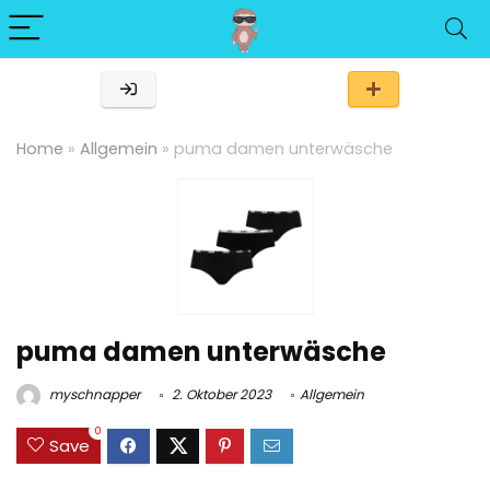
Home
»
Allgemein
»
puma damen unterwäsche
puma damen unterwäsche
myschnapper
2. Oktober 2023
Allgemein
0
Save