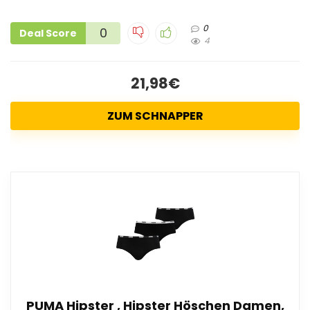
0
0
Deal Score
4
21,98€
ZUM SCHNAPPER
PUMA Hipster , Hipster Höschen Damen,