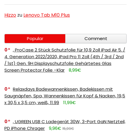
Hizzo
zu
Lenovo Tab M10 Plus
Popular
Comment
0
, ProCase 2 Stück Schutzfolie für 10,9 Zoll iPad Air 5. /
4. Generation 2022/2020, iPad Pro 11 Zoll (4th / 3rd / 2nd
/ 1st) Gen. 9H Displayschutzfolie Gehärtetes Glas
Screen Protector Folie –Klar
8,99€
0
Relaxdays Badewannenkissen, Badekissen mit
Saugnäpfen, Spa, Wannenkissen für Kopf & Nacken, 19,5
x 30,5 x 3,5 cm, weiß, 11.99
11,99€
0
, UGREEN USB C Ladegerät 30W, 3-Port GaN Netzteil,
PD iPhone Chrager
9,96€
15,99€