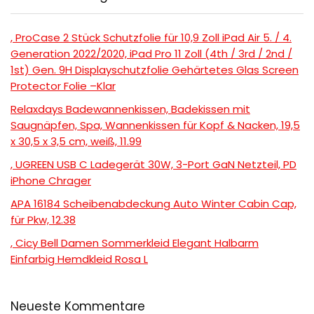
, ProCase 2 Stück Schutzfolie für 10,9 Zoll iPad Air 5. / 4.
Generation 2022/2020, iPad Pro 11 Zoll (4th / 3rd / 2nd /
1st) Gen. 9H Displayschutzfolie Gehärtetes Glas Screen
Protector Folie –Klar
Relaxdays Badewannenkissen, Badekissen mit
Saugnäpfen, Spa, Wannenkissen für Kopf & Nacken, 19,5
x 30,5 x 3,5 cm, weiß, 11.99
, UGREEN USB C Ladegerät 30W, 3-Port GaN Netzteil, PD
iPhone Chrager
APA 16184 Scheibenabdeckung Auto Winter Cabin Cap,
für Pkw, 12.38
, Cicy Bell Damen Sommerkleid Elegant Halbarm
Einfarbig Hemdkleid Rosa L
Neueste Kommentare