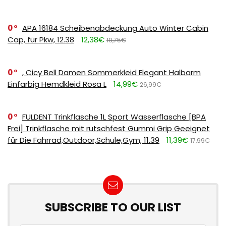
0
APA 16184 Scheibenabdeckung Auto Winter Cabin
Cap, für Pkw, 12.38
12,38€
19,75€
0
, Cicy Bell Damen Sommerkleid Elegant Halbarm
Einfarbig Hemdkleid Rosa L
14,99€
26,99€
0
FULDENT Trinkflasche 1L Sport Wasserflasche [BPA
Frei] Trinkflasche mit rutschfest Gummi Grip Geeignet
für Die Fahrrad,Outdoor,Schule,Gym, 11.39
11,39€
17,99€
SUBSCRIBE TO OUR LIST