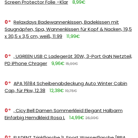
Screen Protector Folie –Klar
8,99€
0
Relaxdays Badewannenkissen, Badekissen mit
Saugnäpfen, Spa, Wannenkissen für Kopf & Nacken, 19,5
x 30,5 x 3,5 cm, weiß, 11.99
11,99€
0
, UGREEN USB C Ladegerät 30W, 3-Port GaN Netzteil,
PD iPhone Chrager
9,96€
15,99€
0
APA 16184 Scheibenabdeckung Auto Winter Cabin
Cap, für Pkw, 12.38
12,38€
19,75€
0
, Cicy Bell Damen Sommerkleid Elegant Halbarm
Einfarbig Hemdkleid Rosa L
14,99€
26,99€
0
FULDENT Trinkflasche 1L Sport Wasserflasche [BPA