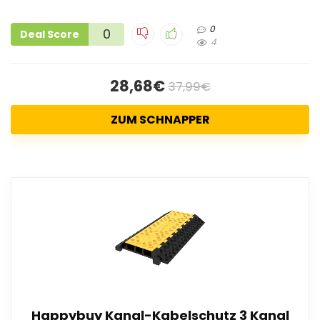
0
0
Deal Score
4
28,68€
37,99€
ZUM SCHNAPPER
Happybuy Kanal-Kabelschutz 3 Kanal