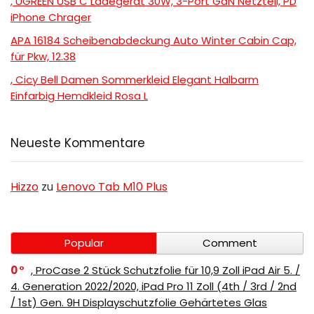
, UGREEN USB C Ladegerät 30W, 3-Port GaN Netzteil, PD
iPhone Chrager
APA 16184 Scheibenabdeckung Auto Winter Cabin Cap,
für Pkw, 12.38
, Cicy Bell Damen Sommerkleid Elegant Halbarm
Einfarbig Hemdkleid Rosa L
Neueste Kommentare
Hizzo
zu
Lenovo Tab M10 Plus
Popular
Comment
0
, ProCase 2 Stück Schutzfolie für 10,9 Zoll iPad Air 5. /
4. Generation 2022/2020, iPad Pro 11 Zoll (4th / 3rd / 2nd
/ 1st) Gen. 9H Displayschutzfolie Gehärtetes Glas