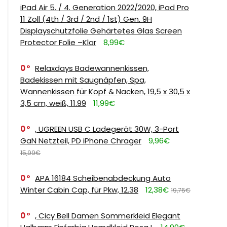
iPad Air 5. / 4. Generation 2022/2020, iPad Pro
11 Zoll (4th / 3rd / 2nd / 1st) Gen. 9H
Displayschutzfolie Gehärtetes Glas Screen
Protector Folie –Klar
8,99€
0
Relaxdays Badewannenkissen,
Badekissen mit Saugnäpfen, Spa,
Wannenkissen für Kopf & Nacken, 19,5 x 30,5 x
3,5 cm, weiß, 11.99
11,99€
0
, UGREEN USB C Ladegerät 30W, 3-Port
GaN Netzteil, PD iPhone Chrager
9,96€
15,99€
0
APA 16184 Scheibenabdeckung Auto
Winter Cabin Cap, für Pkw, 12.38
12,38€
19,75€
0
, Cicy Bell Damen Sommerkleid Elegant