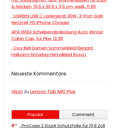
& Nacken, 19,5 x 30,5 x 3,5 cm, weiß, 11.99
, UGREEN USB C Ladegerät 30W, 3-Port GaN
Netzteil, PD iPhone Chrager
APA 16184 Scheibenabdeckung Auto Winter
Cabin Cap, für Pkw, 12.38
, Cicy Bell Damen Sommerkleid Elegant
Halbarm Einfarbig Hemdkleid Rosa L
Neueste Kommentare
Hizzo
zu
Lenovo Tab M10 Plus
Popular
Comment
0
, ProCase 2 Stück Schutzfolie für 10,9 Zoll