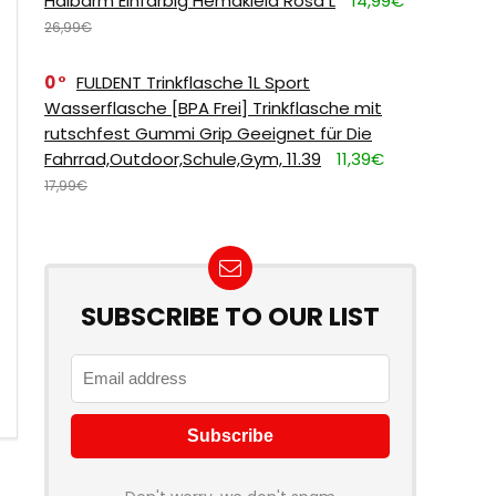
Halbarm Einfarbig Hemdkleid Rosa L
14,99€
26,99€
0
FULDENT Trinkflasche 1L Sport
Wasserflasche [BPA Frei] Trinkflasche mit
rutschfest Gummi Grip Geeignet für Die
Fahrrad,Outdoor,Schule,Gym, 11.39
11,39€
17,99€
SUBSCRIBE TO OUR LIST