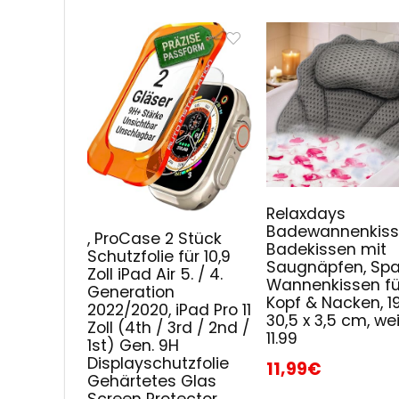
Relaxdays
Badewannenkiss
, ProCase 2 Stück
Badekissen mit
Schutzfolie für 10,9
Saugnäpfen, Spa
Zoll iPad Air 5. / 4.
Wannenkissen fü
Generation
Kopf & Nacken, 19
2022/2020, iPad Pro 11
30,5 x 3,5 cm, wei
Zoll (4th / 3rd / 2nd /
11.99
1st) Gen. 9H
Displayschutzfolie
11,99€
Gehärtetes Glas
Screen Protector