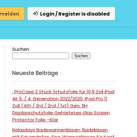
 melden
Login / Register is disabled
Suchen
Suchen
Neueste Beiträge
, ProCase 2 Stück Schutzfolie für 10,9 Zoll iPad
Air 5. / 4. Generation 2022/2020, iPad Pro 11
Zoll (4th / 3rd / 2nd / 1st) Gen. 9H
Displayschutzfolie Gehärtetes Glas Screen
Protector Folie –Klar
Relaxdays Badewannenkissen, Badekissen
mit Saugnäpfen, Spa, Wannenkissen für Kopf