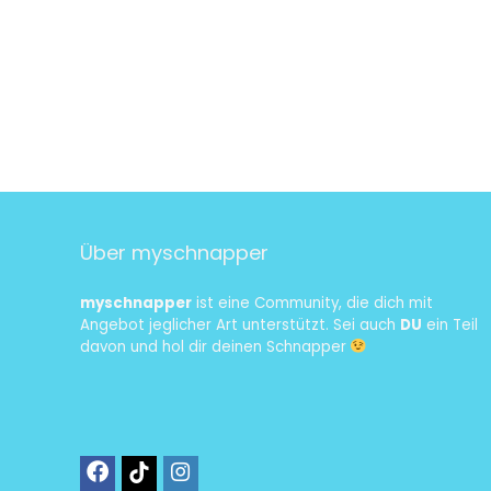
Über myschnapper
myschnapper
ist eine Community, die dich mit
Angebot jeglicher Art unterstützt. Sei auch
DU
ein Teil
davon und hol dir deinen Schnapper