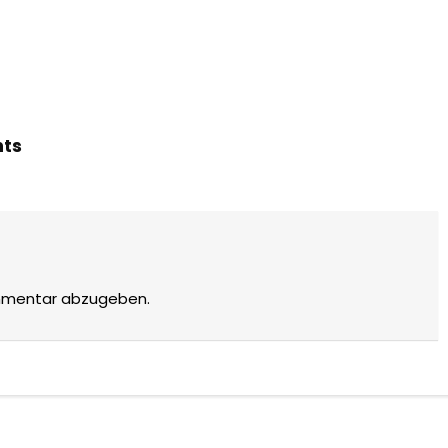
hts
mmentar abzugeben.