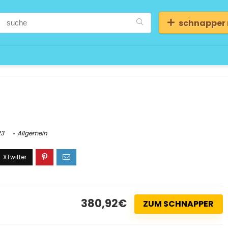
schnapper
23
Allgemein
380,92€
ZUM SCHNAPPER