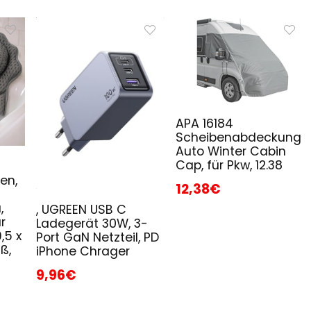
APA 16184
Scheibenabdeckung
Auto Winter Cabin
Cap, für Pkw, 12.38
en,
12,38€
,
, UGREEN USB C
r
Ladegerät 30W, 3-
,5 x
Port GaN Netzteil, PD
ß,
iPhone Chrager
9,96€