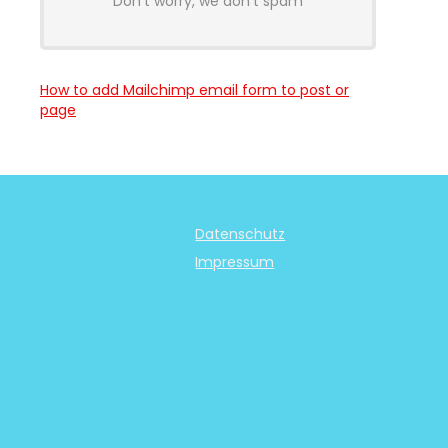
Don't worry, we don't spam
How to add Mailchimp email form to post or
page
Datenschutz
Impressum