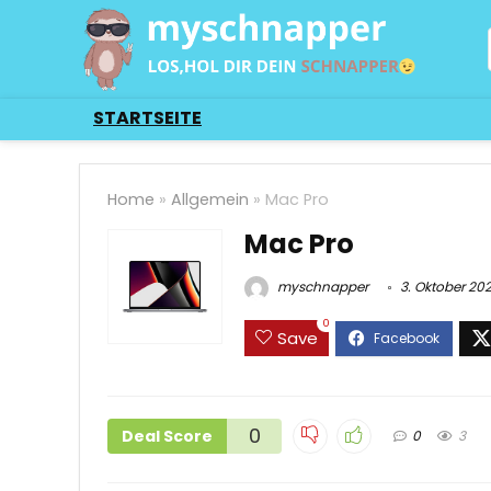
STARTSEITE
Home
»
Allgemein
»
Mac Pro
Mac Pro
myschnapper
3. Oktober 20
0
Save
0
Deal Score
0
3