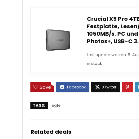
Crucial X9 Pro 4T
Festplatte, Lesen
1050MB/s, PC und 
Photos+, USB-C 3.2
Last update was on: 5. Au
in stock
0
Save
TAGS:
sale
Related deals