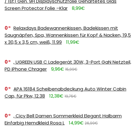
/ 1st) Gen. 9H Displayschutzfolie Gehärtetes Glas
Screen Protector Folie –Klar
8,99€
0
Relaxdays Badewannenkissen, Badekissen mit
Saugnäpfen, Spa, Wannenkissen für Kopf & Nacken, 19,5
x 30,5 x 3,5 cm, weiß, 11.99
11,99€
0
, UGREEN USB C Ladegerät 30W, 3-Port GaN Netzteil,
PD iPhone Chrager
9,96€
15,99€
0
APA 16184 Scheibenabdeckung Auto Winter Cabin
Cap, für Pkw, 12.38
12,38€
19,75€
0
, Cicy Bell Damen Sommerkleid Elegant Halbarm
Einfarbig Hemdkleid Rosa L
14,99€
26,99€