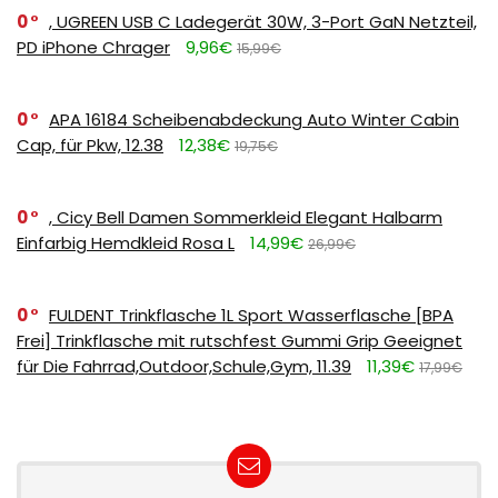
0
, UGREEN USB C Ladegerät 30W, 3-Port GaN Netzteil,
PD iPhone Chrager
9,96€
15,99€
0
APA 16184 Scheibenabdeckung Auto Winter Cabin
Cap, für Pkw, 12.38
12,38€
19,75€
0
, Cicy Bell Damen Sommerkleid Elegant Halbarm
Einfarbig Hemdkleid Rosa L
14,99€
26,99€
0
FULDENT Trinkflasche 1L Sport Wasserflasche [BPA
Frei] Trinkflasche mit rutschfest Gummi Grip Geeignet
für Die Fahrrad,Outdoor,Schule,Gym, 11.39
11,39€
17,99€