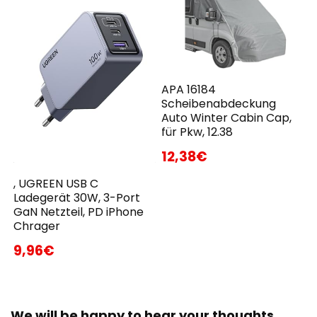
APA 16184
Scheibenabdeckung
Auto Winter Cabin Cap,
für Pkw, 12.38
12,38€
, UGREEN USB C
Ladegerät 30W, 3-Port
GaN Netzteil, PD iPhone
Chrager
9,96€
We will be happy to hear your thoughts