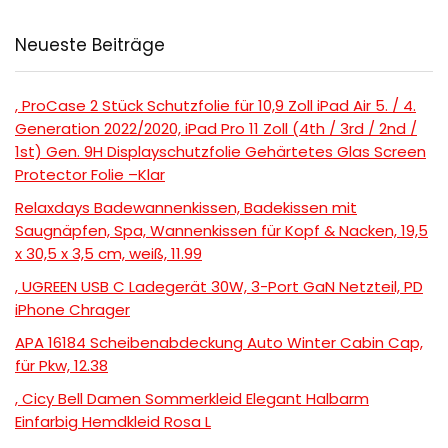
Neueste Beiträge
, ProCase 2 Stück Schutzfolie für 10,9 Zoll iPad Air 5. / 4.
Generation 2022/2020, iPad Pro 11 Zoll (4th / 3rd / 2nd /
1st) Gen. 9H Displayschutzfolie Gehärtetes Glas Screen
Protector Folie –Klar
Relaxdays Badewannenkissen, Badekissen mit
Saugnäpfen, Spa, Wannenkissen für Kopf & Nacken, 19,5
x 30,5 x 3,5 cm, weiß, 11.99
, UGREEN USB C Ladegerät 30W, 3-Port GaN Netzteil, PD
iPhone Chrager
APA 16184 Scheibenabdeckung Auto Winter Cabin Cap,
für Pkw, 12.38
, Cicy Bell Damen Sommerkleid Elegant Halbarm
Einfarbig Hemdkleid Rosa L