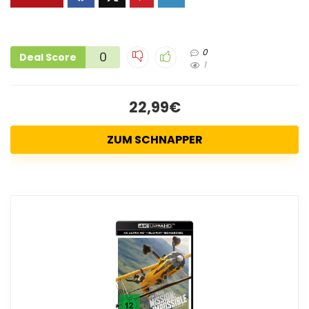
0
0
Deal Score
1
22,99€
ZUM SCHNAPPER