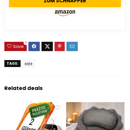
ZUM SCHNAPPER
0
Save
TAGS:
sale
Related deals