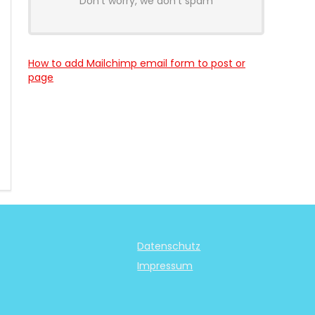
Don't worry, we don't spam
How to add Mailchimp email form to post or
page
Datenschutz
Impressum