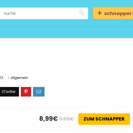
schnapper
23
Allgemein
8,99€
9,99€
ZUM SCHNAPPER