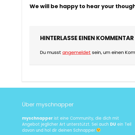
We will be happy to hear your thoug
HINTERLASSE EINEN KOMMENTAR
Du musst
angemeldet
sein, um einen Ko
Über myschnapper
myschnapper
ist eine Community, die dich mit
Angebot jeglicher Art unterstützt. Sei auch
DU
ein Teil
davon und hol dir deinen Schnapper