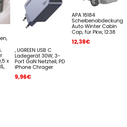
APA 16184
Scheibenabdeckung
Auto Winter Cabin
Cap, für Pkw, 12.38
en,
12,38€
,
, UGREEN USB C
r
Ladegerät 30W, 3-
,5 x
Port GaN Netzteil, PD
ß,
iPhone Chrager
9,96€