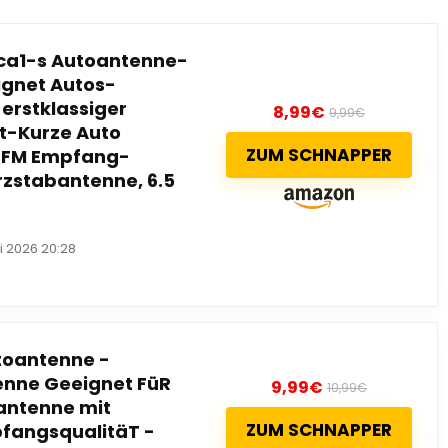
ca1-s Autoantenne-
ignet Autos-
erstklassiger
8,99
€
9,99
€
t-Kurze Auto
ZUM SCHNAPPER
& FM Empfang-
rzstabantenne, 6.5
li 2026 20:28
toantenne -
enne Geeignet FüR
9,99
€
10,99
€
hantenne mit
ZUM SCHNAPPER
fangsqualitäT -