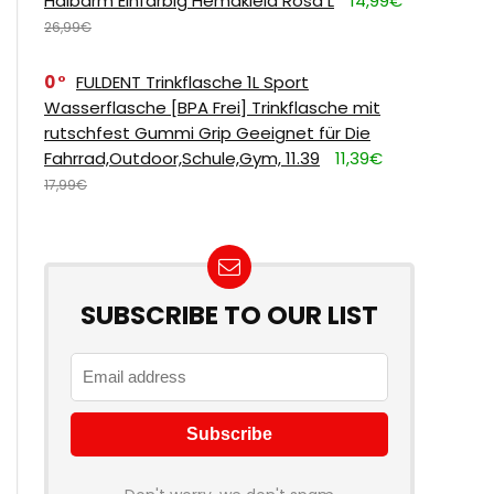
Halbarm Einfarbig Hemdkleid Rosa L
14,99€
26,99€
0
FULDENT Trinkflasche 1L Sport
Wasserflasche [BPA Frei] Trinkflasche mit
rutschfest Gummi Grip Geeignet für Die
Fahrrad,Outdoor,Schule,Gym, 11.39
11,39€
17,99€
SUBSCRIBE TO OUR LIST