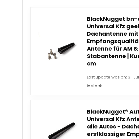
BlackNugget bn-
Universal Kfz gee
Dachantenne mit 
Empfangsqualitä
Antenne für AM 
Stabantenne | Ku
cm
Last update was on: 31. Ju
in stock
BlackNugget® Au
Universal Kfz Ant
alle Autos - Dac
erstklassiger Emp