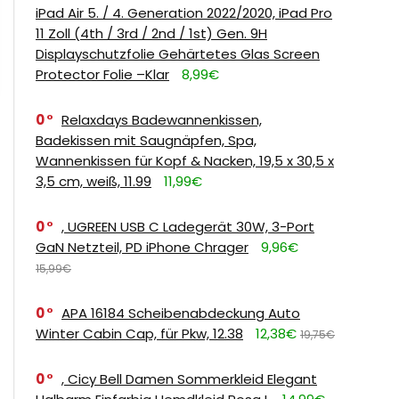
iPad Air 5. / 4. Generation 2022/2020, iPad Pro
11 Zoll (4th / 3rd / 2nd / 1st) Gen. 9H
Displayschutzfolie Gehärtetes Glas Screen
Protector Folie –Klar
8,99€
0
Relaxdays Badewannenkissen,
Badekissen mit Saugnäpfen, Spa,
Wannenkissen für Kopf & Nacken, 19,5 x 30,5 x
3,5 cm, weiß, 11.99
11,99€
0
, UGREEN USB C Ladegerät 30W, 3-Port
GaN Netzteil, PD iPhone Chrager
9,96€
15,99€
0
APA 16184 Scheibenabdeckung Auto
Winter Cabin Cap, für Pkw, 12.38
12,38€
19,75€
0
, Cicy Bell Damen Sommerkleid Elegant