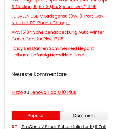
& Nacken, 19,5 x 30,5 x 3,5 cm, weiß, 11.99
, UGREEN USB C Ladegerät 30W, 3-Port GaN
Netzteil, PD iPhone Chrager
APA 16184 Scheibenabdeckung Auto Winter
Cabin Cap, für Pkw, 12.38
, Cicy Bell Damen Sommerkleid Elegant
Halbarm Einfarbig Hemdkleid Rosa L
Neueste Kommentare
Hizzo
zu
Lenovo Tab M10 Plus
Popular
Comment
0
, ProCase 2 Stück Schutzfolie für 10,9 Zoll