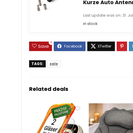
Kurze Auto Antenne
Last update was on: 31. Ju
in stock
0
Save
TAGS:
sale
Related deals