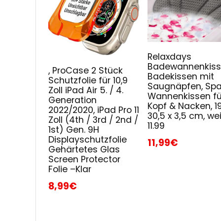
Relaxdays
Badewannenkiss
, ProCase 2 Stück
Badekissen mit
Schutzfolie für 10,9
Saugnäpfen, Spa
Zoll iPad Air 5. / 4.
Wannenkissen fü
Generation
Kopf & Nacken, 19
2022/2020, iPad Pro 11
30,5 x 3,5 cm, wei
Zoll (4th / 3rd / 2nd /
11.99
1st) Gen. 9H
Displayschutzfolie
11,99€
Gehärtetes Glas
Screen Protector
Folie –Klar
8,99€