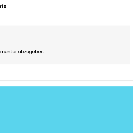
hts
mmentar abzugeben.