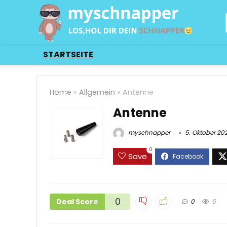
STARTSEITE
Home
»
Allgemein
»
Antenne
Antenne
myschnapper
5. Oktober 20
0
Save
0
Deal Score
0
6