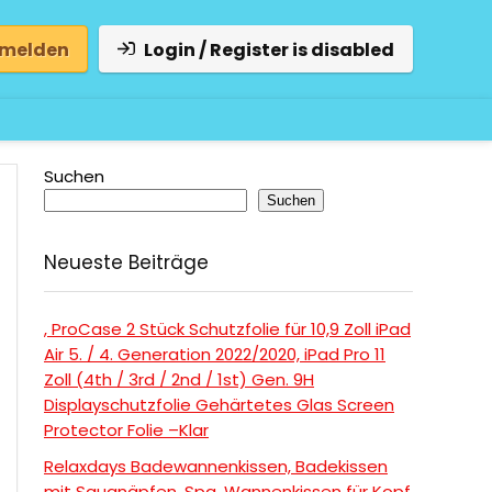
 melden
Login / Register is disabled
Suchen
Suchen
Neueste Beiträge
, ProCase 2 Stück Schutzfolie für 10,9 Zoll iPad
Air 5. / 4. Generation 2022/2020, iPad Pro 11
Zoll (4th / 3rd / 2nd / 1st) Gen. 9H
Displayschutzfolie Gehärtetes Glas Screen
Protector Folie –Klar
Relaxdays Badewannenkissen, Badekissen
mit Saugnäpfen, Spa, Wannenkissen für Kopf