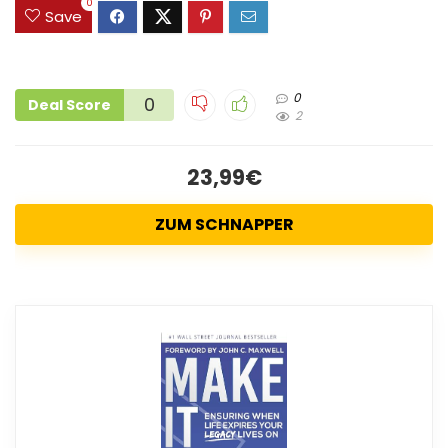
0
Save
0
0
Deal Score
2
23,99€
ZUM SCHNAPPER