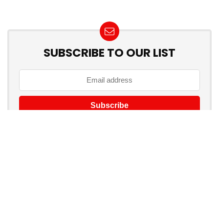
SUBSCRIBE TO OUR LIST
Don't worry, we don't spam
How to add Mailchimp email form to post or page