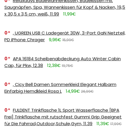
0
Relaxdays Badewannenkissen, Badekissen mit
Saugnäpfen, Spa, Wannenkissen für Kopf & Nacken, 19,5
x 30,5 x 3,5 cm, weiß, 11.99
11,99€
0
, UGREEN USB C Ladegerät 30W, 3-Port GaN Netzteil,
PD iPhone Chrager
9,96€
15,99€
0
APA 16184 Scheibenabdeckung Auto Winter Cabin
Cap, für Pkw, 12.38
12,38€
19,75€
0
, Cicy Bell Damen Sommerkleid Elegant Halbarm
Einfarbig Hemdkleid Rosa L
14,99€
26,99€
0
FULDENT Trinkflasche 1L Sport Wasserflasche [BPA
Frei] Trinkflasche mit rutschfest Gummi Grip Geeignet
für Die Fahrrad,Outdoor,Schule,Gym, 11.39
11,39€
17,99€