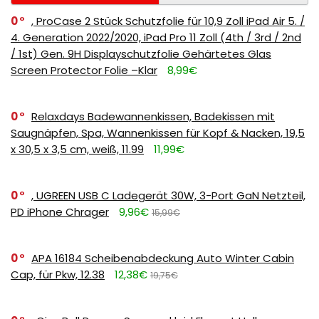
0
, ProCase 2 Stück Schutzfolie für 10,9 Zoll iPad Air 5. /
4. Generation 2022/2020, iPad Pro 11 Zoll (4th / 3rd / 2nd
/ 1st) Gen. 9H Displayschutzfolie Gehärtetes Glas
Screen Protector Folie –Klar
8,99€
0
Relaxdays Badewannenkissen, Badekissen mit
Saugnäpfen, Spa, Wannenkissen für Kopf & Nacken, 19,5
x 30,5 x 3,5 cm, weiß, 11.99
11,99€
0
, UGREEN USB C Ladegerät 30W, 3-Port GaN Netzteil,
PD iPhone Chrager
9,96€
15,99€
0
APA 16184 Scheibenabdeckung Auto Winter Cabin
Cap, für Pkw, 12.38
12,38€
19,75€