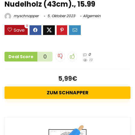
Nudelholz (43cm)., 15.99
myschnapper
5. Oktober 2023
Allgemein
0
Save
0
0
Deal Score
19
5,99€
ZUM SCHNAPPER