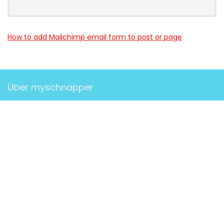
How to add Mailchimp email form to post or page
Über myschnapper
myschnapper
ist eine Community, die dich mit Angebot
jeglicher Art unterstützt. Sei auch
DU
ein Teil davon und hol
dir deinen Schnapper