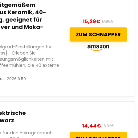
zeitgemäßem
us Keramik, 40-
g, geeignet für
15,29
€
17,99
€
Over und Moka-
ZUM SCHNAPPER
lgrad-Einstellungen für
s] - Erleben Sie
ssungsmöglichkeiten mit
feemühlen, die 40 externe
ust 2026 3:59
ektrische
hwarz
14,44
€
16,82
€
le für den Heimgebrauch