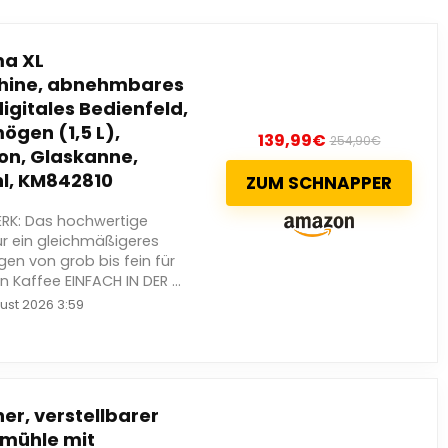
ma XL
chine, abnehmbares
igitales Bedienfeld,
gen (1,5 L),
139,99
€
254,90
€
on, Glaskanne,
l, KM842810
ZUM SCHNAPPER
K: Das hochwertige
r ein gleichmäßigeres
gen von grob bis fein für
 Kaffee EINFACH IN DER ...
ust 2026 3:59
er, verstellbarer
emühle mit