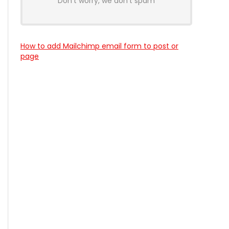
Don't worry, we don't spam
How to add Mailchimp email form to post or
page