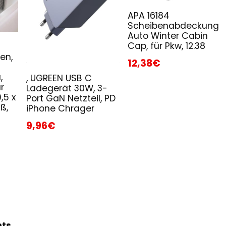
APA 16184
Scheibenabdeckung
Auto Winter Cabin
Cap, für Pkw, 12.38
en,
12,38€
,
, UGREEN USB C
r
Ladegerät 30W, 3-
,5 x
Port GaN Netzteil, PD
ß,
iPhone Chrager
9,96€
hts