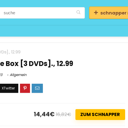
schnapper
Ds]., 12.99
e Box [3 DVDs]., 12.99
23
Allgemein
14,44€
16,82€
ZUM SCHNAPPER