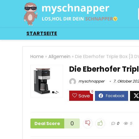
STARTSEITE
Home
»
Allgemein
»
Die Eberhofer Triple Box [3 DV
Die Eberhofer Tripl
myschnapper
7. Oktober 20
0
Save
0
Deal Score
0
5