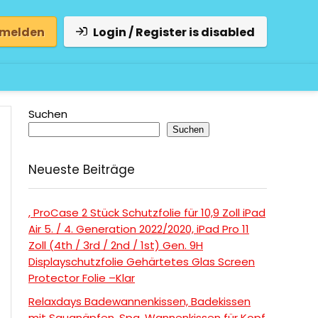
 melden
Login / Register is disabled
Suchen
Suchen
Neueste Beiträge
, ProCase 2 Stück Schutzfolie für 10,9 Zoll iPad
Air 5. / 4. Generation 2022/2020, iPad Pro 11
Zoll (4th / 3rd / 2nd / 1st) Gen. 9H
Displayschutzfolie Gehärtetes Glas Screen
Protector Folie –Klar
Relaxdays Badewannenkissen, Badekissen
mit Saugnäpfen, Spa, Wannenkissen für Kopf