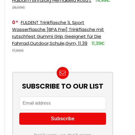
Halbarm Einfarbig Hemdkleid Rosa L
14,99€
26,99€
0
FULDENT Trinkflasche 1L Sport
Wasserflasche [BPA Frei] Trinkflasche mit
rutschfest Gummi Grip Geeignet für Die
Fahrrad,Outdoor,Schule,Gym, 11.39
11,39€
17,99€
SUBSCRIBE TO OUR LIST