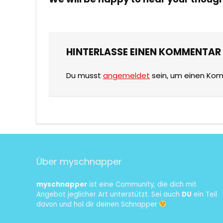
HINTERLASSE EINEN KOMMENTAR
Du musst
angemeldet
sein, um einen Ko
Über myschnapper
myschnapper
ist eine Community, die dich mit
Angebot jeglicher Art unterstützt. Sei auch
DU
ein Teil
davon und hol dir deinen Schnapper