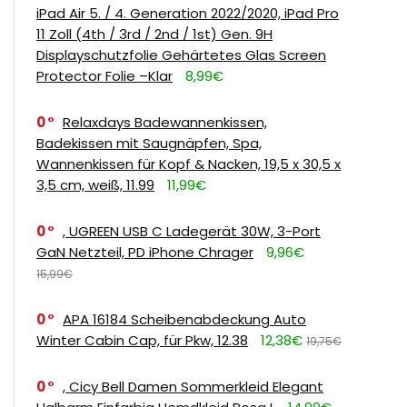
iPad Air 5. / 4. Generation 2022/2020, iPad Pro
11 Zoll (4th / 3rd / 2nd / 1st) Gen. 9H
Displayschutzfolie Gehärtetes Glas Screen
Protector Folie –Klar
8,99€
0
Relaxdays Badewannenkissen,
Badekissen mit Saugnäpfen, Spa,
Wannenkissen für Kopf & Nacken, 19,5 x 30,5 x
3,5 cm, weiß, 11.99
11,99€
0
, UGREEN USB C Ladegerät 30W, 3-Port
GaN Netzteil, PD iPhone Chrager
9,96€
15,99€
0
APA 16184 Scheibenabdeckung Auto
Winter Cabin Cap, für Pkw, 12.38
12,38€
19,75€
0
, Cicy Bell Damen Sommerkleid Elegant