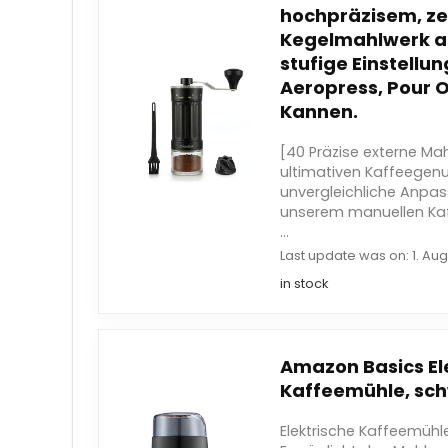
hochpräzisem, 
Kegelmahlwerk a
stufige Einstellun
Aeropress, Pour 
Kannen.
[40 Präzise externe Mah
ultimativen Kaffeegenus
unvergleichliche Anpa
unserem manuellen Kaf
...
Last update was on: 1. Aug
in stock
Amazon Basics El
Kaffeemühle, sc
Elektrische Kaffeemüh