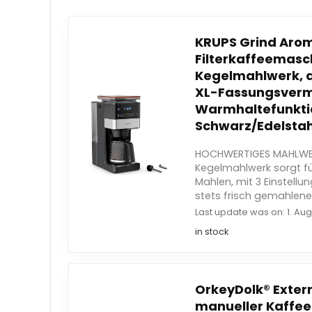
KRUPS Grind Aro
Filterkaffeemas
Kegelmahlwerk, d
XL-Fassungsvermö
Warmhaltefunkti
Schwarz/Edelstah
HOCHWERTIGES MAHLWER
Kegelmahlwerk sorgt fü
Mahlen, mit 3 Einstellun
stets frisch gemahlenen
Last update was on: 1. Aug
in stock
OrkeyDolk® Extern
manueller Kaffe