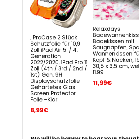
Relaxdays
Badewannenkiss
, ProCase 2 Stück
Badekissen mit
Schutzfolie für 10,9
Saugnäpfen, Spa
Zoll iPad Air 5. / 4.
Wannenkissen fü
Generation
Kopf & Nacken, 19
2022/2020, iPad Pro 11
30,5 x 3,5 cm, wei
Zoll (4th / 3rd / 2nd /
11.99
1st) Gen. 9H
Displayschutzfolie
11,99€
Gehärtetes Glas
Screen Protector
Folie –Klar
8,99€
We will be happy to hear your thoug