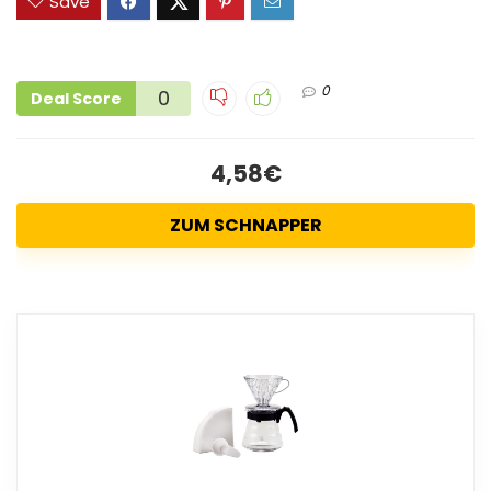
Save
0
0
Deal Score
4,58€
ZUM SCHNAPPER