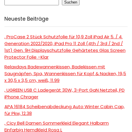
Suchen
Neueste Beiträge
, ProCase 2 Stück Schutzfolie für 10,9 Zoll iPad Air 5. / 4.
Generation 2022/2020, iPad Pro 11 Zoll (4th / 3rd / 2nd /
1st) Gen. 9H Displayschutzfolie Gehärtetes Glas Screen
Protector Folie –Klar
Relaxdays Badewannenkissen, Badekissen mit
Saugnäpfen, Spa, Wannenkissen für Kopf & Nacken, 19,5
x 30,5 x 3,5 cm, weiß, 11.99
, UGREEN USB C Ladegerät 30W, 3-Port GaN Netzteil, PD
iPhone Chrager
APA 16184 Scheibenabdeckung Auto Winter Cabin Cap,
für Pkw, 12.38
, Cicy Bell Damen Sommerkleid Elegant Halbarm
Einfarbig Hemdkleid Rosa L