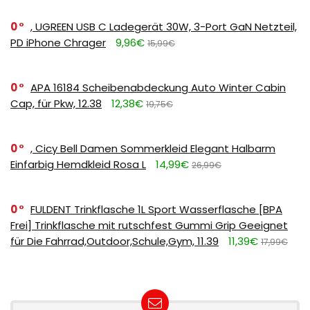
0
, UGREEN USB C Ladegerät 30W, 3-Port GaN Netzteil,
PD iPhone Chrager
9,96€
15,99€
0
APA 16184 Scheibenabdeckung Auto Winter Cabin
Cap, für Pkw, 12.38
12,38€
19,75€
0
, Cicy Bell Damen Sommerkleid Elegant Halbarm
Einfarbig Hemdkleid Rosa L
14,99€
26,99€
0
FULDENT Trinkflasche 1L Sport Wasserflasche [BPA
Frei] Trinkflasche mit rutschfest Gummi Grip Geeignet
für Die Fahrrad,Outdoor,Schule,Gym, 11.39
11,39€
17,99€