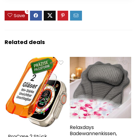
0
Save
Related deals
Relaxdays
Badewannenkissen,
, ProCase 2 Stück