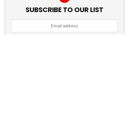
SUBSCRIBE TO OUR LIST
Don't worry, we don't spam
How to add Mailchimp email form to post or page
Über myschnapper
myschnapper
ist eine Community, die dich mit Angebot