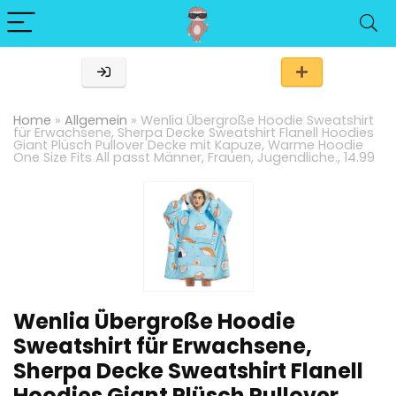
Home
»
Allgemein
»
Wenlia Übergroße Hoodie Sweatshirt
für Erwachsene, Sherpa Decke Sweatshirt Flanell Hoodies
Giant Plüsch Pullover Decke mit Kapuze, Warme Hoodie
One Size Fits All passt Männer, Frauen, Jugendliche., 14.99
Wenlia Übergroße Hoodie
Sweatshirt für Erwachsene,
Sherpa Decke Sweatshirt Flanell
Hoodies Giant Plüsch Pullover