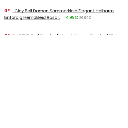
0
, Cicy Bell Damen Sommerkleid Elegant Halbarm
Einfarbig Hemdkleid Rosa L
14,99€
26,99€
0
FULDENT Trinkflasche 1L Sport Wasserflasche [BPA
Frei] Trinkflasche mit rutschfest Gummi Grip Geeignet
für Die Fahrrad,Outdoor,Schule,Gym, 11.39
11,39€
17,99€
SUBSCRIBE TO OUR LIST