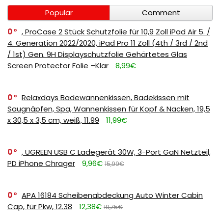
Popular
Comment
0
, ProCase 2 Stück Schutzfolie für 10,9 Zoll iPad Air 5. /
4. Generation 2022/2020, iPad Pro 11 Zoll (4th / 3rd / 2nd
/ 1st) Gen. 9H Displayschutzfolie Gehärtetes Glas
Screen Protector Folie –Klar
8,99€
0
Relaxdays Badewannenkissen, Badekissen mit
Saugnäpfen, Spa, Wannenkissen für Kopf & Nacken, 19,5
x 30,5 x 3,5 cm, weiß, 11.99
11,99€
0
, UGREEN USB C Ladegerät 30W, 3-Port GaN Netzteil,
PD iPhone Chrager
9,96€
15,99€
0
APA 16184 Scheibenabdeckung Auto Winter Cabin
Cap, für Pkw, 12.38
12,38€
19,75€