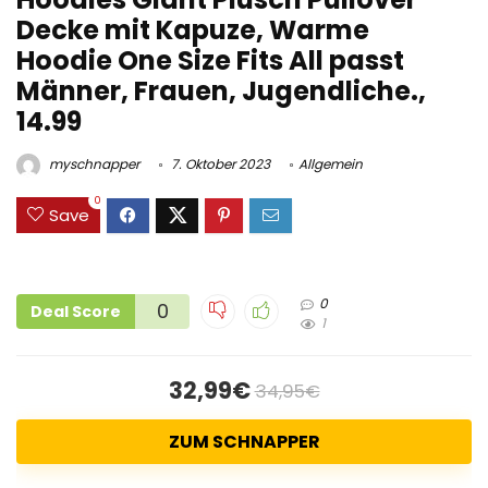
Decke mit Kapuze, Warme
Hoodie One Size Fits All passt
Männer, Frauen, Jugendliche.,
14.99
myschnapper
7. Oktober 2023
Allgemein
0
Save
0
0
Deal Score
1
32,99€
34,95€
ZUM SCHNAPPER