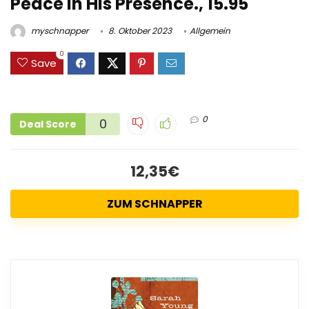
Peace in His Presence., 15.95
myschnapper
8. Oktober 2023
Allgemein
0
Save
0
0
Deal Score
12,35€
ZUM SCHNAPPER