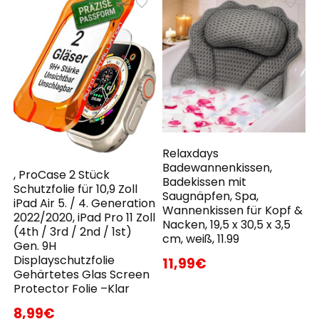
Relaxdays
Badewannenkissen,
, ProCase 2 Stück
Badekissen mit
Schutzfolie für 10,9 Zoll
Saugnäpfen, Spa,
iPad Air 5. / 4. Generation
Wannenkissen für Kopf &
2022/2020, iPad Pro 11 Zoll
Nacken, 19,5 x 30,5 x 3,5
(4th / 3rd / 2nd / 1st)
cm, weiß, 11.99
Gen. 9H
Displayschutzfolie
11,99€
Gehärtetes Glas Screen
Protector Folie –Klar
8,99€