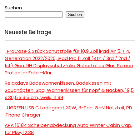
Suchen
Suchen
Neueste Beiträge
, ProCase 2 Stück Schutzfolie für 10,9 Zoll iPad Air 5. / 4.
Generation 2022/2020, iPad Pro 11 Zoll (4th / 3rd / 2nd /
1st) Gen. 9H Displayschutzfolie Gehärtetes Glas Screen
Protector Folie –Klar
Relaxdays Badewannenkissen, Badekissen mit
Saugnäpfen, Spa, Wannenkissen für Kopf & Nacken, 19,5
x 30,5 x 3,5 cm, weiß, 11.99
, UGREEN USB C Ladegerät 30W, 3-Port GaN Netzteil, PD
iPhone Chrager
APA 16184 Scheibenabdeckung Auto Winter Cabin Cap,
für Pkw, 12.38