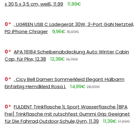
x 30,5 x 3,5 cm, weiß, 11.99
11,99€
0
, UGREEN USB C Ladegerät 30W, 3-Port GaN Netzteil,
PD iPhone Chrager
9,96€
15,99€
0
APA 16184 Scheibenabdeckung Auto Winter Cabin
Cap, für Pkw, 12.38
12,38€
19,75€
0
, Cicy Bell Damen Sommerkleid Elegant Halbarm
Einfarbig Hemdkleid Rosa L
14,99€
26,99€
0
FULDENT Trinkflasche 1L Sport Wasserflasche [BPA
Frei] Trinkflasche mit rutschfest Gummi Grip Geeignet
für Die Fahrrad,Outdoor,Schule,Gym, 11.39
11,39€
17,99€