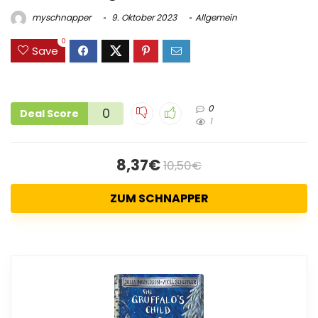
myschnapper
9. Oktober 2023
Allgemein
0
Save
0
0
Deal Score
1
8,37€
10,50€
ZUM SCHNAPPER