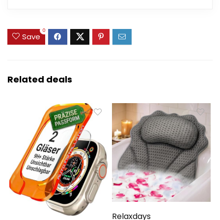
0
Save
Related deals
Relaxdays