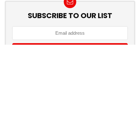
SUBSCRIBE TO OUR LIST
Don't worry, we don't spam
How to add Mailchimp email form to post or page
Über myschnapper