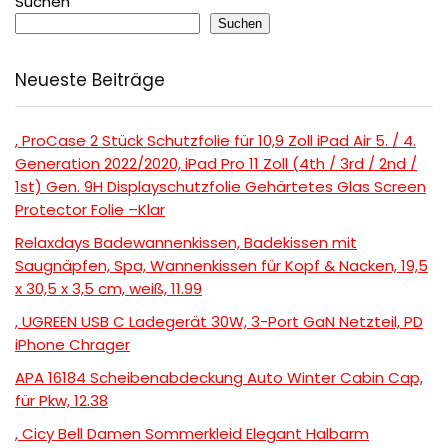
Suchen
Suchen
Neueste Beiträge
, ProCase 2 Stück Schutzfolie für 10,9 Zoll iPad Air 5. / 4.
Generation 2022/2020, iPad Pro 11 Zoll (4th / 3rd / 2nd /
1st) Gen. 9H Displayschutzfolie Gehärtetes Glas Screen
Protector Folie –Klar
Relaxdays Badewannenkissen, Badekissen mit
Saugnäpfen, Spa, Wannenkissen für Kopf & Nacken, 19,5
x 30,5 x 3,5 cm, weiß, 11.99
, UGREEN USB C Ladegerät 30W, 3-Port GaN Netzteil, PD
iPhone Chrager
APA 16184 Scheibenabdeckung Auto Winter Cabin Cap,
für Pkw, 12.38
, Cicy Bell Damen Sommerkleid Elegant Halbarm