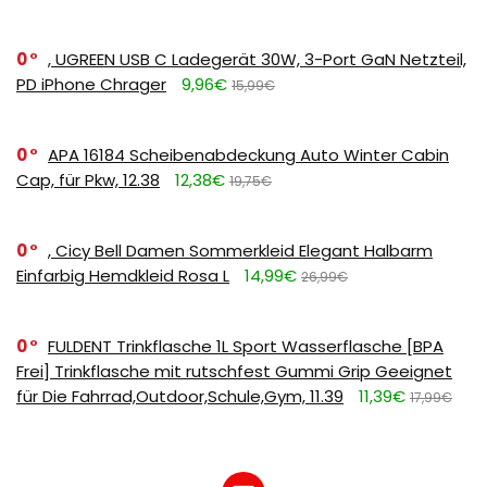
0
, UGREEN USB C Ladegerät 30W, 3-Port GaN Netzteil,
PD iPhone Chrager
9,96€
15,99€
0
APA 16184 Scheibenabdeckung Auto Winter Cabin
Cap, für Pkw, 12.38
12,38€
19,75€
0
, Cicy Bell Damen Sommerkleid Elegant Halbarm
Einfarbig Hemdkleid Rosa L
14,99€
26,99€
0
FULDENT Trinkflasche 1L Sport Wasserflasche [BPA
Frei] Trinkflasche mit rutschfest Gummi Grip Geeignet
für Die Fahrrad,Outdoor,Schule,Gym, 11.39
11,39€
17,99€