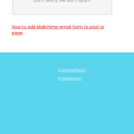
Don't worry, we don't spam
How to add Mailchimp email form to post or
page
Datenschutz
Impressum