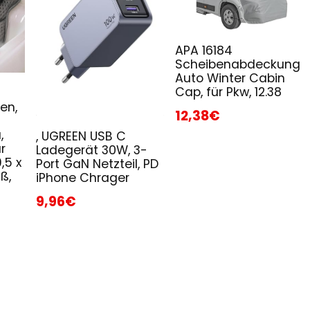
APA 16184
Scheibenabdeckung
Auto Winter Cabin
Cap, für Pkw, 12.38
en,
12,38€
,
, UGREEN USB C
r
Ladegerät 30W, 3-
,5 x
Port GaN Netzteil, PD
ß,
iPhone Chrager
9,96€