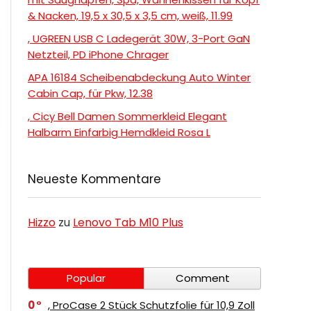
& Nacken, 19,5 x 30,5 x 3,5 cm, weiß, 11.99
, UGREEN USB C Ladegerät 30W, 3-Port GaN
Netzteil, PD iPhone Chrager
APA 16184 Scheibenabdeckung Auto Winter
Cabin Cap, für Pkw, 12.38
, Cicy Bell Damen Sommerkleid Elegant
Halbarm Einfarbig Hemdkleid Rosa L
Neueste Kommentare
Hizzo
zu
Lenovo Tab M10 Plus
Popular
Comment
0
, ProCase 2 Stück Schutzfolie für 10,9 Zoll