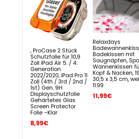
Relaxdays
Badewannenkiss
, ProCase 2 Stück
Badekissen mit
Schutzfolie für 10,9
Saugnäpfen, Spa
Zoll iPad Air 5. / 4.
Wannenkissen fü
Generation
Kopf & Nacken, 19
2022/2020, iPad Pro 11
30,5 x 3,5 cm, wei
Zoll (4th / 3rd / 2nd /
11.99
1st) Gen. 9H
Displayschutzfolie
11,99€
Gehärtetes Glas
Screen Protector
Folie –Klar
8,99€