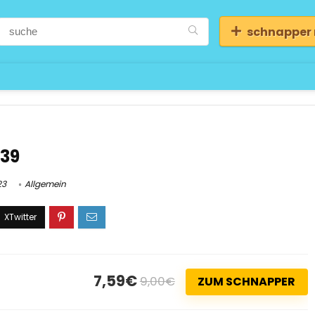
schnapper
.39
23
Allgemein
7,59€
9,00€
ZUM SCHNAPPER