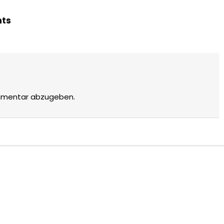
hts
mmentar abzugeben.