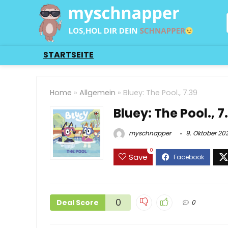
STARTSEITE
Home
»
Allgemein
»
Bluey: The Pool., 7.39
Bluey: The Pool., 7
myschnapper
9. Oktober 20
0
Save
0
Deal Score
0