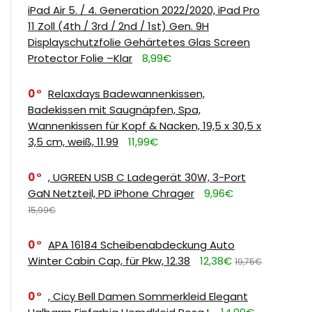
iPad Air 5. / 4. Generation 2022/2020, iPad Pro
11 Zoll (4th / 3rd / 2nd / 1st) Gen. 9H
Displayschutzfolie Gehärtetes Glas Screen
Protector Folie –Klar
8,99€
0
Relaxdays Badewannenkissen,
Badekissen mit Saugnäpfen, Spa,
Wannenkissen für Kopf & Nacken, 19,5 x 30,5 x
3,5 cm, weiß, 11.99
11,99€
0
, UGREEN USB C Ladegerät 30W, 3-Port
GaN Netzteil, PD iPhone Chrager
9,96€
15,99€
0
APA 16184 Scheibenabdeckung Auto
Winter Cabin Cap, für Pkw, 12.38
12,38€
19,75€
0
, Cicy Bell Damen Sommerkleid Elegant