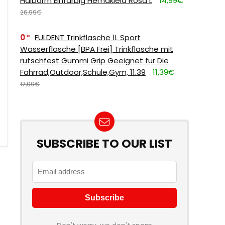
Halbarm Einfarbig Hemdkleid Rosa L
14,99€
26,99€
0
FULDENT Trinkflasche 1L Sport
Wasserflasche [BPA Frei] Trinkflasche mit
rutschfest Gummi Grip Geeignet für Die
Fahrrad,Outdoor,Schule,Gym, 11.39
11,39€
17,99€
SUBSCRIBE TO OUR LIST