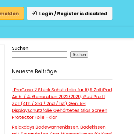
 melden
Login / Register is disabled
Suchen
Suchen
Neueste Beiträge
, ProCase 2 Stück Schutzfolie für 10,9 Zoll iPad
Air 5. / 4. Generation 2022/2020, iPad Pro 11
Zoll (4th / 3rd / 2nd / 1st) Gen. 9H
Displayschutzfolie Gehärtetes Glas Screen
Protector Folie –Klar
Relaxdays Badewannenkissen, Badekissen
mit Saugnäpfen, Spa, Wannenkissen für Kopf