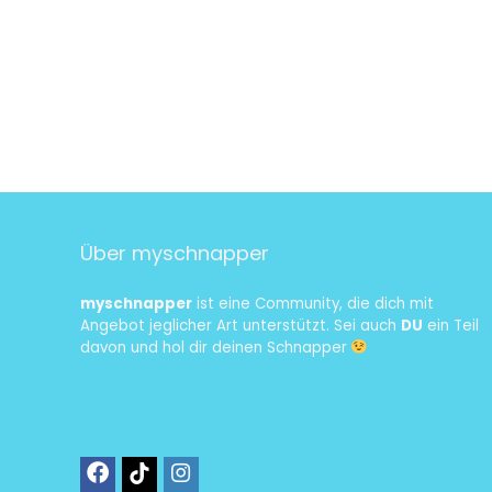
Über myschnapper
myschnapper
ist eine Community, die dich mit
Angebot jeglicher Art unterstützt. Sei auch
DU
ein Teil
davon und hol dir deinen Schnapper