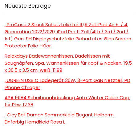
Neueste Beiträge
, ProCase 2 Stück Schutzfolie für 10,9 Zoll iPad Air 5. / 4.
Generation 2022/2020, iPad Pro 11 Zoll (4th / 3rd / 2nd /
1st) Gen. 9H Displayschutzfolie Gehärtetes Glas Screen
Protector Folie –Klar
Relaxdays Badewannenkissen, Badekissen mit
Saugnäpfen, Spa, Wannenkissen für Kopf & Nacken, 19,5
x 30,5 x 3,5 cm, weiß, 11.99
, UGREEN USB C Ladegerät 30W, 3-Port GaN Netzteil, PD
iPhone Chrager
APA 16184 Scheibenabdeckung Auto Winter Cabin Cap,
für Pkw, 12.38
, Cicy Bell Damen Sommerkleid Elegant Halbarm
Einfarbig Hemdkleid Rosa L