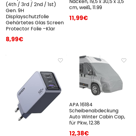
Nacken, 19,5 x 30,5 x 3,5
(4th / 3rd / 2nd / 1st)
cm, weiß, 11.99
Gen. 9H
Displayschutzfolie
11,99€
Gehärtetes Glas Screen
Protector Folie –Klar
8,99€
APA 16184
Scheibenabdeckung
Auto Winter Cabin Cap,
für Pkw, 12.38
12,38€