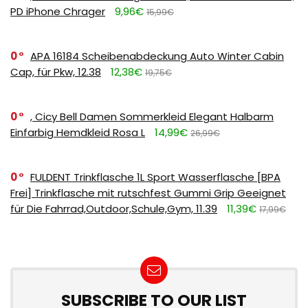
PD iPhone Chrager
9,96€
15,99€
0
APA 16184 Scheibenabdeckung Auto Winter Cabin
Cap, für Pkw, 12.38
12,38€
19,75€
0
, Cicy Bell Damen Sommerkleid Elegant Halbarm
Einfarbig Hemdkleid Rosa L
14,99€
26,99€
0
FULDENT Trinkflasche 1L Sport Wasserflasche [BPA
Frei] Trinkflasche mit rutschfest Gummi Grip Geeignet
für Die Fahrrad,Outdoor,Schule,Gym, 11.39
11,39€
17,99€
SUBSCRIBE TO OUR LIST