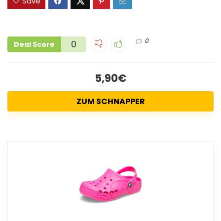
Save
0
0
Deal Score
5,90€
ZUM SCHNAPPER