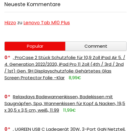
Neueste Kommentare
Hizzo
zu
Lenovo Tab M10 Plus
Popular
Comment
0
, ProCase 2 Stück Schutzfolie für 10,9 Zoll iPad Air 5. /
4. Generation 2022/2020, iPad Pro 11 Zoll (4th / 3rd / 2nd
/ 1st) Gen. 9H Displayschutzfolie Gehärtetes Glas
Screen Protector Folie –Klar
8,99€
0
Relaxdays Badewannenkissen, Badekissen mit
Saugnäpfen, Spa, Wannenkissen für Kopf & Nacken, 19,5
x 30,5 x 3,5 cm, weiß, 11.99
11,99€
0
, UGREEN USB C Ladegerät 30W, 3-Port GaN Netzteil,