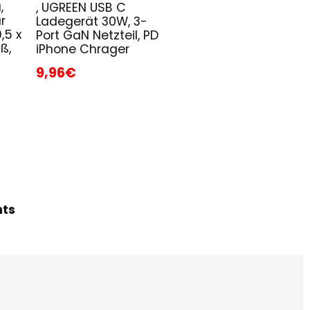
,
, UGREEN USB C
r
Ladegerät 30W, 3-
,5 x
Port GaN Netzteil, PD
ß,
iPhone Chrager
9,96€
hts