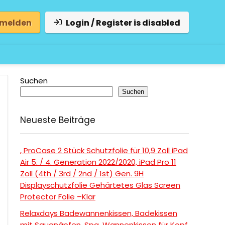
 melden
Login / Register is disabled
Suchen
Suchen
Neueste Beiträge
, ProCase 2 Stück Schutzfolie für 10,9 Zoll iPad
Air 5. / 4. Generation 2022/2020, iPad Pro 11
Zoll (4th / 3rd / 2nd / 1st) Gen. 9H
Displayschutzfolie Gehärtetes Glas Screen
Protector Folie –Klar
Relaxdays Badewannenkissen, Badekissen
mit Saugnäpfen, Spa, Wannenkissen für Kopf