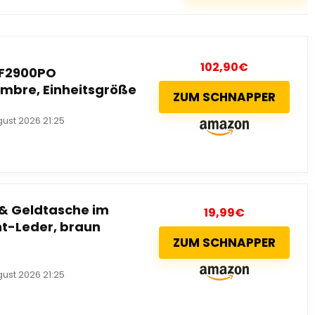
102,90
€
NF2900PO
ombre, Einheitsgröße
ZUM SCHNAPPER
gust 2026 21:25
& Geldtasche im
19,99
€
ht-Leder, braun
ZUM SCHNAPPER
gust 2026 21:25