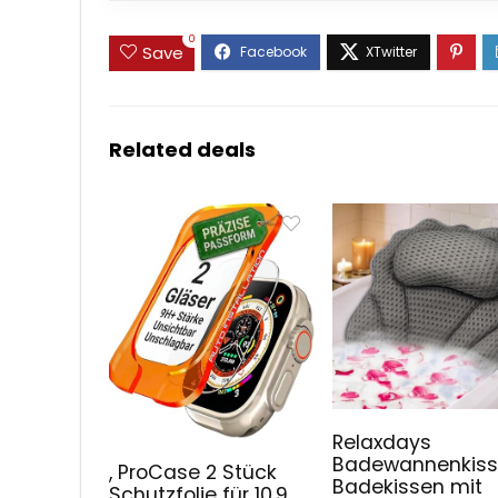
0
Save
Related deals
Relaxdays
Badewannenkiss
, ProCase 2 Stück
Badekissen mit
Schutzfolie für 10,9