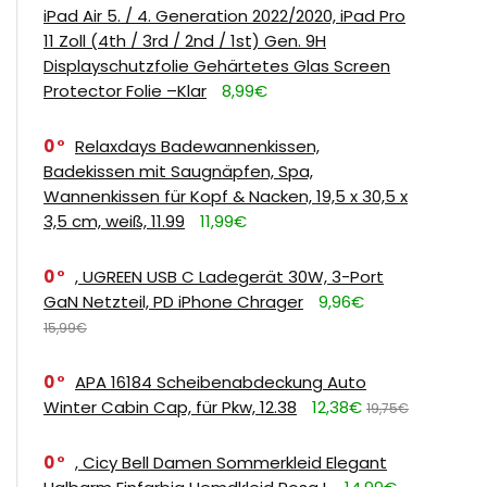
iPad Air 5. / 4. Generation 2022/2020, iPad Pro
11 Zoll (4th / 3rd / 2nd / 1st) Gen. 9H
Displayschutzfolie Gehärtetes Glas Screen
Protector Folie –Klar
8,99€
0
Relaxdays Badewannenkissen,
Badekissen mit Saugnäpfen, Spa,
Wannenkissen für Kopf & Nacken, 19,5 x 30,5 x
3,5 cm, weiß, 11.99
11,99€
0
, UGREEN USB C Ladegerät 30W, 3-Port
GaN Netzteil, PD iPhone Chrager
9,96€
15,99€
0
APA 16184 Scheibenabdeckung Auto
Winter Cabin Cap, für Pkw, 12.38
12,38€
19,75€
0
, Cicy Bell Damen Sommerkleid Elegant