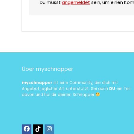
Du musst
angemeldet
sein, um einen Ko
Über myschnapper
myschnapper
ist eine Community, die dich mit
Angebot jeglicher Art unterstützt. Sei auch
DU
ein Teil
davon und hol dir deinen Schnapper