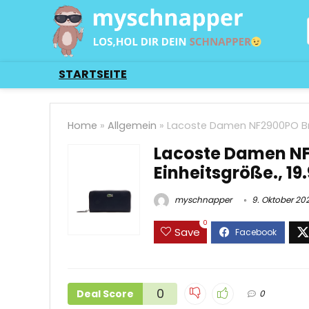
STARTSEITE
Home
»
Allgemein
»
Lacoste Damen NF2900PO Brie
Lacoste Damen NF
Einheitsgröße., 19
myschnapper
9. Oktober 20
0
Save
0
Deal Score
0