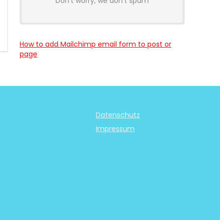
Don't worry, we don't spam
How to add Mailchimp email form to post or
page
Datenschutz
Impressum