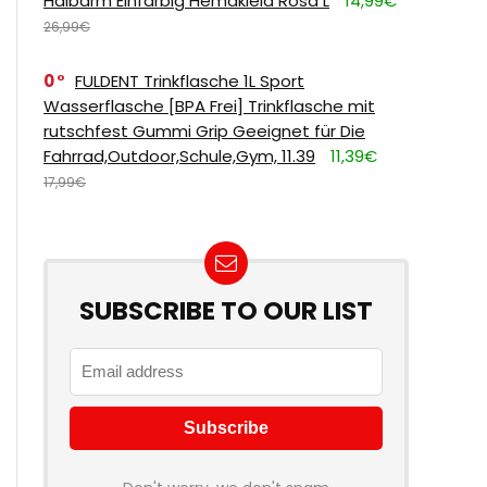
Halbarm Einfarbig Hemdkleid Rosa L
14,99€
26,99€
0
FULDENT Trinkflasche 1L Sport
Wasserflasche [BPA Frei] Trinkflasche mit
rutschfest Gummi Grip Geeignet für Die
Fahrrad,Outdoor,Schule,Gym, 11.39
11,39€
17,99€
SUBSCRIBE TO OUR LIST