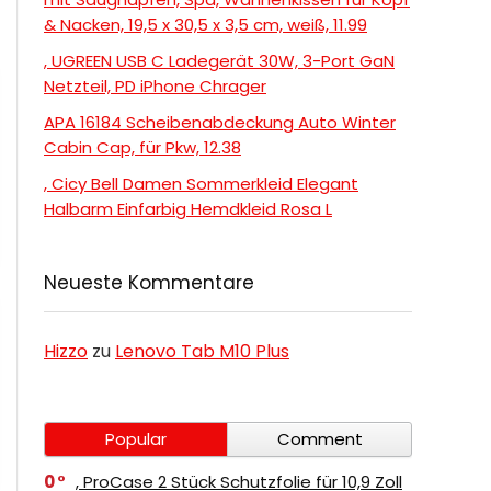
& Nacken, 19,5 x 30,5 x 3,5 cm, weiß, 11.99
, UGREEN USB C Ladegerät 30W, 3-Port GaN
Netzteil, PD iPhone Chrager
APA 16184 Scheibenabdeckung Auto Winter
Cabin Cap, für Pkw, 12.38
, Cicy Bell Damen Sommerkleid Elegant
Halbarm Einfarbig Hemdkleid Rosa L
Neueste Kommentare
Hizzo
zu
Lenovo Tab M10 Plus
Popular
Comment
0
, ProCase 2 Stück Schutzfolie für 10,9 Zoll