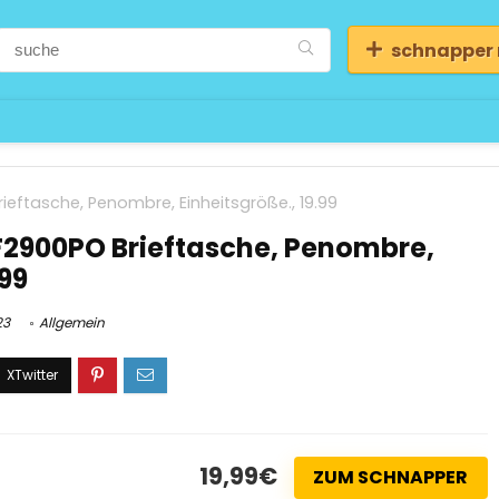
schnapper
ftasche, Penombre, Einheitsgröße., 19.99
2900PO Brieftasche, Penombre,
.99
23
Allgemein
19,99€
ZUM SCHNAPPER