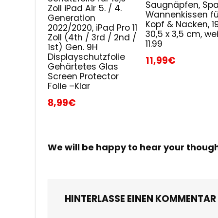
Saugnäpfen, Spa
Zoll iPad Air 5. / 4.
Wannenkissen fü
Generation
Kopf & Nacken, 19
2022/2020, iPad Pro 11
30,5 x 3,5 cm, wei
Zoll (4th / 3rd / 2nd /
11.99
1st) Gen. 9H
Displayschutzfolie
11,99€
Gehärtetes Glas
Screen Protector
Folie –Klar
8,99€
We will be happy to hear your thoug
HINTERLASSE EINEN KOMMENTAR