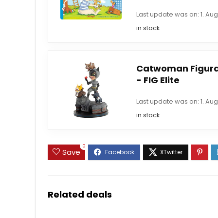
Last update was on: 1. Aug
in stock
Catwoman Figura
- FIG Elite
Last update was on: 1. Aug
in stock
0
Save
Related deals