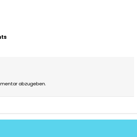
hts
mmentar abzugeben.