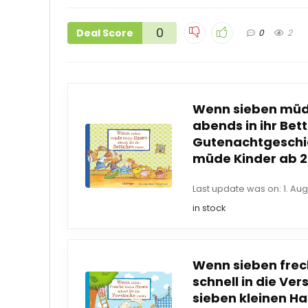
0
Deal Score
0
2
Wenn sieben müd
abends in ihr Bet
Gutenachtgeschic
müde Kinder ab 2 
Last update was on: 1. Aug
in stock
Wenn sieben frec
schnell in die Ver
sieben kleinen H