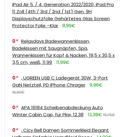
iPad Air 5. / 4. Generation 2022/2020, iPad Pro
11 Zoll (4th / 3rd / 2nd / 1st) Gen. 9H
Displayschutzfolie Gehärtetes Glas Screen
Protector Folie –Klar
8,99€
0
Relaxdays Badewannenkissen,
Badekissen mit Saugnäpfen, Spa,
Wannenkissen für Kopf & Nacken, 19,5 x 30,5 x
3,5 cm, weiß, 11.99
11,99€
0
, UGREEN USB C Ladegerät 30W, 3-Port
GaN Netzteil, PD iPhone Chrager
9,96€
15,99€
0
APA 16184 Scheibenabdeckung Auto
Winter Cabin Cap, für Pkw, 12.38
12,38€
19,75€
0
, Cicy Bell Damen Sommerkleid Elegant