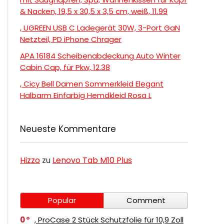
& Nacken, 19,5 x 30,5 x 3,5 cm, weiß, 11.99
, UGREEN USB C Ladegerät 30W, 3-Port GaN
Netzteil, PD iPhone Chrager
APA 16184 Scheibenabdeckung Auto Winter
Cabin Cap, für Pkw, 12.38
, Cicy Bell Damen Sommerkleid Elegant
Halbarm Einfarbig Hemdkleid Rosa L
Neueste Kommentare
Hizzo
zu
Lenovo Tab M10 Plus
Popular
Comment
0
, ProCase 2 Stück Schutzfolie für 10,9 Zoll