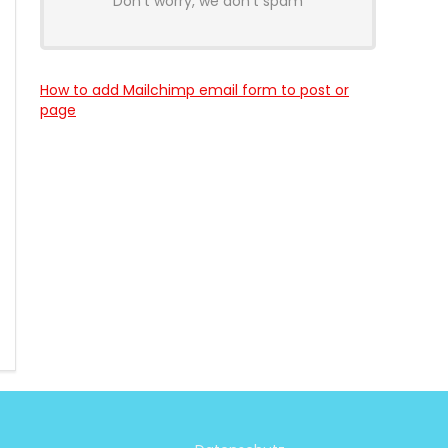
Don't worry, we don't spam
How to add Mailchimp email form to post or
page