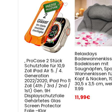
Relaxdays
Badewannenkiss
, ProCase 2 Stück
Badekissen mit
Schutzfolie für 10,9
Saugnäpfen, Spa
Zoll iPad Air 5. / 4.
Wannenkissen fü
Generation
Kopf & Nacken, 19
2022/2020, iPad Pro 11
30,5 x 3,5 cm, wei
Zoll (4th / 3rd / 2nd /
11.99
1st) Gen. 9H
Displayschutzfolie
11,99€
Gehärtetes Glas
Screen Protector
Folie –Klar