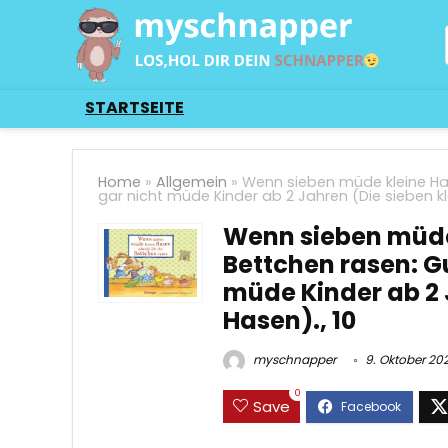
STARTSEITE
Home
»
Allgemein
»
Wenn sieben müde kleine Ha
gar nicht müde Kinder ab 2 Jahren (Die sieben kl
Wenn sieben müde 
Bettchen rasen: G
müde Kinder ab 2 
Hasen)., 10
myschnapper
9. Oktober 20
0
Save