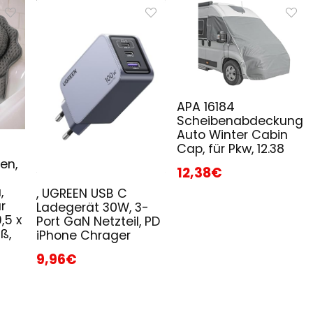
APA 16184
Scheibenabdeckung
Auto Winter Cabin
Cap, für Pkw, 12.38
en,
12,38€
,
, UGREEN USB C
r
Ladegerät 30W, 3-
,5 x
Port GaN Netzteil, PD
ß,
iPhone Chrager
9,96€