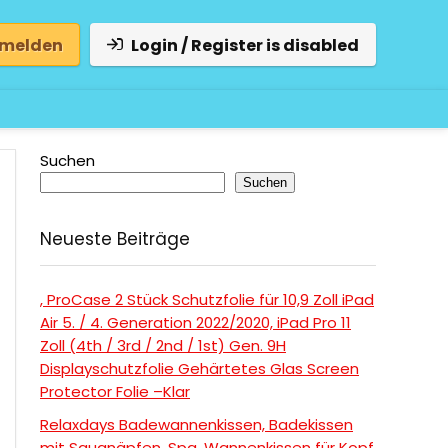
 melden
Login / Register is disabled
Suchen
Suchen
Neueste Beiträge
, ProCase 2 Stück Schutzfolie für 10,9 Zoll iPad
Air 5. / 4. Generation 2022/2020, iPad Pro 11
Zoll (4th / 3rd / 2nd / 1st) Gen. 9H
Displayschutzfolie Gehärtetes Glas Screen
Protector Folie –Klar
Relaxdays Badewannenkissen, Badekissen
mit Saugnäpfen, Spa, Wannenkissen für Kopf