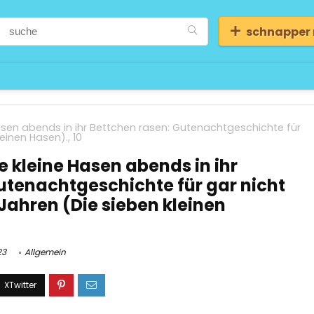
schnapper
sen abends in ihr Bettchen rasen: Gutenachtgeschichte für
einen Hasen)., 10
kleine Hasen abends in ihr
utenachtgeschichte für gar nicht
Jahren (Die sieben kleinen
23
Allgemein