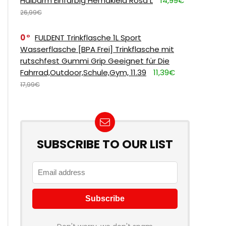
Halbarm Einfarbig Hemdkleid Rosa L
14,99€
26,99€
0
FULDENT Trinkflasche 1L Sport
Wasserflasche [BPA Frei] Trinkflasche mit
rutschfest Gummi Grip Geeignet für Die
Fahrrad,Outdoor,Schule,Gym, 11.39
11,39€
17,99€
SUBSCRIBE TO OUR LIST