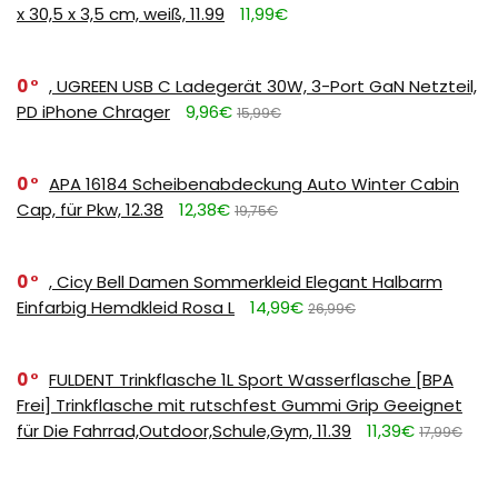
x 30,5 x 3,5 cm, weiß, 11.99
11,99€
0
, UGREEN USB C Ladegerät 30W, 3-Port GaN Netzteil,
PD iPhone Chrager
9,96€
15,99€
0
APA 16184 Scheibenabdeckung Auto Winter Cabin
Cap, für Pkw, 12.38
12,38€
19,75€
0
, Cicy Bell Damen Sommerkleid Elegant Halbarm
Einfarbig Hemdkleid Rosa L
14,99€
26,99€
0
FULDENT Trinkflasche 1L Sport Wasserflasche [BPA
Frei] Trinkflasche mit rutschfest Gummi Grip Geeignet
für Die Fahrrad,Outdoor,Schule,Gym, 11.39
11,39€
17,99€