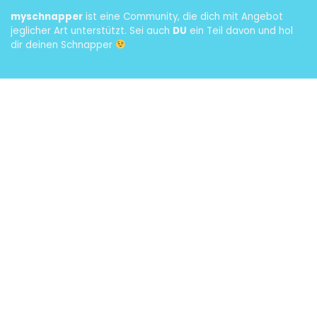
myschnapper
ist eine Community, die dich mit Angebot
jeglicher Art unterstützt. Sei auch
DU
ein Teil davon und hol
dir deinen Schnapper
Datenschutz
Impressum
AWIT DEUTSCHLAND Design. All rights reserved.