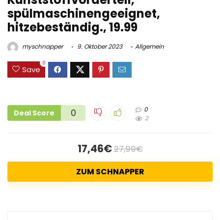
spülmaschinengeeignet,
hitzebeständig., 19.99
myschnapper
9. Oktober 2023
Allgemein
0
Save
0
0
Deal Score
2
17,46€
27,99€
ZUM SCHNAPPER