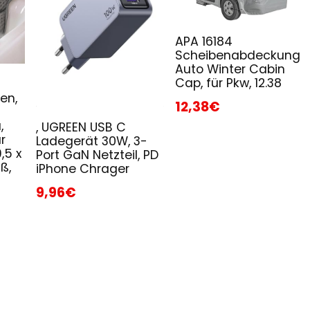
APA 16184
Scheibenabdeckung
Auto Winter Cabin
Cap, für Pkw, 12.38
en,
12,38€
,
, UGREEN USB C
r
Ladegerät 30W, 3-
,5 x
Port GaN Netzteil, PD
ß,
iPhone Chrager
9,96€