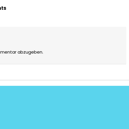
hts
mmentar abzugeben.