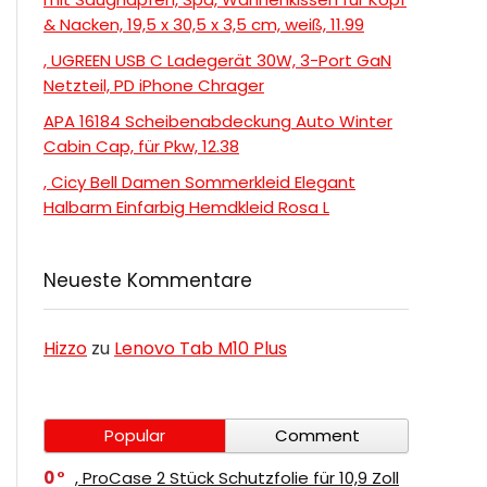
& Nacken, 19,5 x 30,5 x 3,5 cm, weiß, 11.99
, UGREEN USB C Ladegerät 30W, 3-Port GaN
Netzteil, PD iPhone Chrager
APA 16184 Scheibenabdeckung Auto Winter
Cabin Cap, für Pkw, 12.38
, Cicy Bell Damen Sommerkleid Elegant
Halbarm Einfarbig Hemdkleid Rosa L
Neueste Kommentare
Hizzo
zu
Lenovo Tab M10 Plus
Popular
Comment
0
, ProCase 2 Stück Schutzfolie für 10,9 Zoll