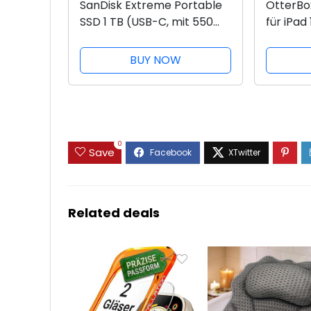
SanDisk Extreme Portable
OtterBo
SSD 1 TB (USB-C, mit 550
für iPad 
MB/s Übertragungsraten,
8. gen 2
AES-Verschlüsselung und
ultrarob
BUY NOW
ist stoß-, wasser- und
mit inte
staubfest)
Displays
0
Save
Related deals