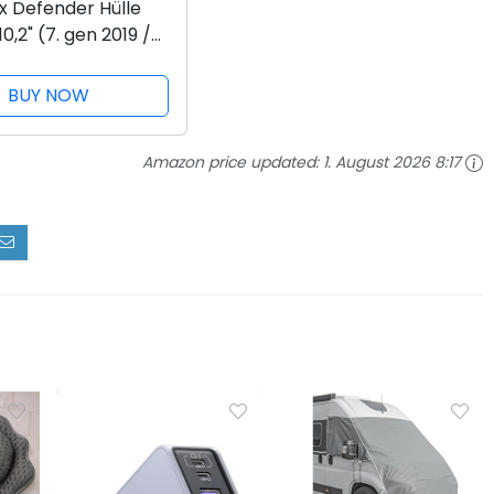
x Defender Hülle
10,2" (7. gen 2019 /
020 / 9. gen 2021),
uste Schutzhülle
BUY NOW
griertem
chutz, 2x nach...
Amazon price updated:
1. August 2026 8:17