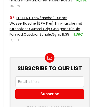
Halbarm Einfarbig Hemdkleid Rosa L
14,99€
26,99€
0
FULDENT Trinkflasche 1L Sport
Wasserflasche [BPA Frei] Trinkflasche mit
rutschfest Gummi Grip Geeignet für Die
Fahrrad,Outdoor,Schule,Gym, 11.39
11,39€
17,99€
SUBSCRIBE TO OUR LIST