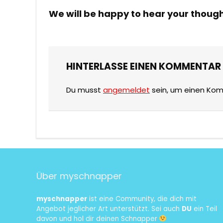
We will be happy to hear your thoug
HINTERLASSE EINEN KOMMENTAR
Du musst
angemeldet
sein, um einen Ko
Über myschnapper
myschnapper
ist eine Community, die dich mit
Angebot jeglicher Art unterstützt. Sei auch
DU
ein Teil
davon und hol dir deinen Schnapper