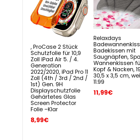
Relaxdays
Badewannenkiss
, ProCase 2 Stück
Badekissen mit
Schutzfolie für 10,9
Saugnäpfen, Spa
Zoll iPad Air 5. / 4.
Wannenkissen fü
Generation
Kopf & Nacken, 19
2022/2020, iPad Pro 11
30,5 x 3,5 cm, wei
Zoll (4th / 3rd / 2nd /
11.99
1st) Gen. 9H
Displayschutzfolie
11,99€
Gehärtetes Glas
Screen Protector
Folie –Klar
8,99€