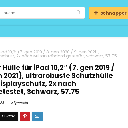
schnapper
ad 10,2″ (7. gen 2019 / 8. gen 2020 / 9. gen 2021),
yschutz, 2x nach Militärstandard getestet, Schwarz, 57.75
ülle für iPad 10,2″ (7. gen 2019 /
en 2021), ultrarobuste Schutzhülle
Displayschutz, 2x nach
etestet, Schwarz, 57.75
023
Allgemein