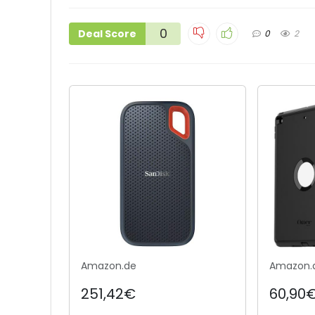
0
Deal Score
0
2
Amazon.de
Amazon.
251,42€
60,90