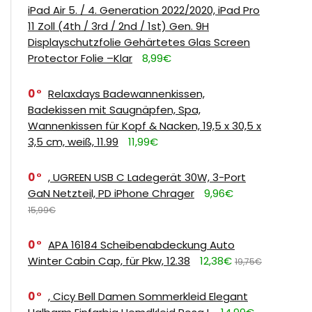
iPad Air 5. / 4. Generation 2022/2020, iPad Pro
11 Zoll (4th / 3rd / 2nd / 1st) Gen. 9H
Displayschutzfolie Gehärtetes Glas Screen
Protector Folie –Klar
8,99€
0
Relaxdays Badewannenkissen,
Badekissen mit Saugnäpfen, Spa,
Wannenkissen für Kopf & Nacken, 19,5 x 30,5 x
3,5 cm, weiß, 11.99
11,99€
0
, UGREEN USB C Ladegerät 30W, 3-Port
GaN Netzteil, PD iPhone Chrager
9,96€
15,99€
0
APA 16184 Scheibenabdeckung Auto
Winter Cabin Cap, für Pkw, 12.38
12,38€
19,75€
0
, Cicy Bell Damen Sommerkleid Elegant