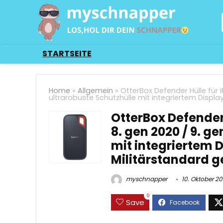
STARTSEITE
Home
»
Allgemein
»
OtterBox Defender Hülle für iP
ultrarobuste Schutzhülle mit integriertem Displa
OtterBox Defender H
8. gen 2020 / 9. g
mit integriertem 
Militärstandard g
myschnapper
10. Oktober 2
0
Save