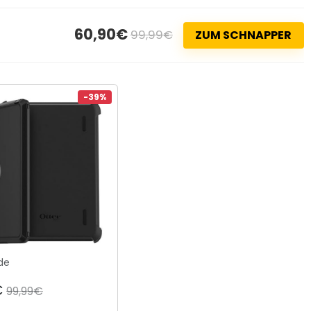
60,90€
99,99€
ZUM SCHNAPPER
-39%
de
€
99,99€