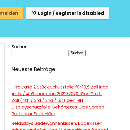
 melden
Login / Register is disabled
Suchen
Suchen
Neueste Beiträge
, ProCase 2 Stück Schutzfolie für 10,9 Zoll iPad
Air 5. / 4. Generation 2022/2020, iPad Pro 11
Zoll (4th / 3rd / 2nd / 1st) Gen. 9H
Displayschutzfolie Gehärtetes Glas Screen
Protector Folie –Klar
Relaxdays Badewannenkissen, Badekissen
mit Saugnäpfen, Spa, Wannenkissen für Kopf