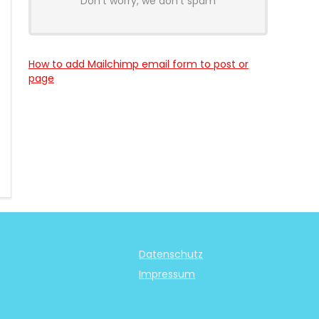
Don't worry, we don't spam
How to add Mailchimp email form to post or
page
Datenschutz
Impressum