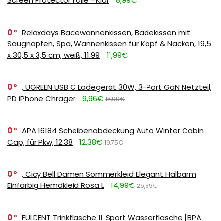
Screen Protector Folie –Klar
8,99€
0
Relaxdays Badewannenkissen, Badekissen mit
Saugnäpfen, Spa, Wannenkissen für Kopf & Nacken, 19,5
x 30,5 x 3,5 cm, weiß, 11.99
11,99€
0
, UGREEN USB C Ladegerät 30W, 3-Port GaN Netzteil,
PD iPhone Chrager
9,96€
15,99€
0
APA 16184 Scheibenabdeckung Auto Winter Cabin
Cap, für Pkw, 12.38
12,38€
19,75€
0
, Cicy Bell Damen Sommerkleid Elegant Halbarm
Einfarbig Hemdkleid Rosa L
14,99€
26,99€
0
FULDENT Trinkflasche 1L Sport Wasserflasche [BPA