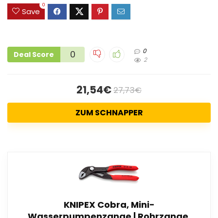
0
Save
0
0
Deal Score
2
21,54€
27,73€
ZUM SCHNAPPER
KNIPEX Cobra, Mini-
Wasserpumpenzange | Rohrzange,