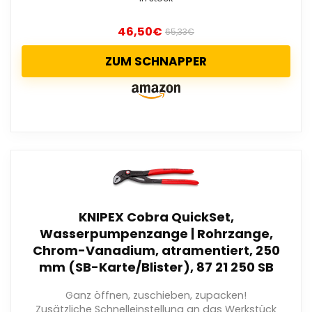
46,50
€
65,33
€
ZUM SCHNAPPER
KNIPEX Cobra QuickSet,
Wasserpumpenzange | Rohrzange,
Chrom-Vanadium, atramentiert, 250
mm (SB-Karte/Blister), 87 21 250 SB
Ganz öffnen, zuschieben, zupacken!
Zusätzliche Schnelleinstellung an das Werkstück