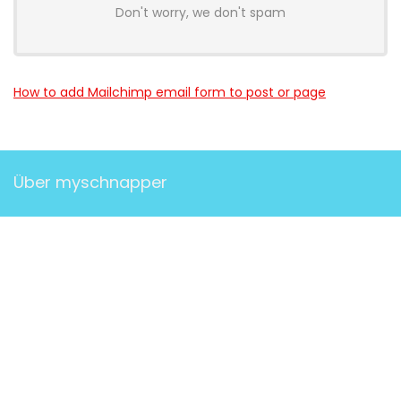
Don't worry, we don't spam
How to add Mailchimp email form to post or page
Über myschnapper
myschnapper
ist eine Community, die dich mit Angebot
jeglicher Art unterstützt. Sei auch
DU
ein Teil davon und hol
dir deinen Schnapper