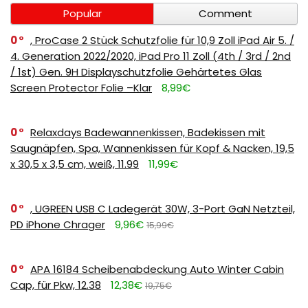
Popular
Comment
0
, ProCase 2 Stück Schutzfolie für 10,9 Zoll iPad Air 5. /
4. Generation 2022/2020, iPad Pro 11 Zoll (4th / 3rd / 2nd
/ 1st) Gen. 9H Displayschutzfolie Gehärtetes Glas
Screen Protector Folie –Klar
8,99€
0
Relaxdays Badewannenkissen, Badekissen mit
Saugnäpfen, Spa, Wannenkissen für Kopf & Nacken, 19,5
x 30,5 x 3,5 cm, weiß, 11.99
11,99€
0
, UGREEN USB C Ladegerät 30W, 3-Port GaN Netzteil,
PD iPhone Chrager
9,96€
15,99€
0
APA 16184 Scheibenabdeckung Auto Winter Cabin
Cap, für Pkw, 12.38
12,38€
19,75€