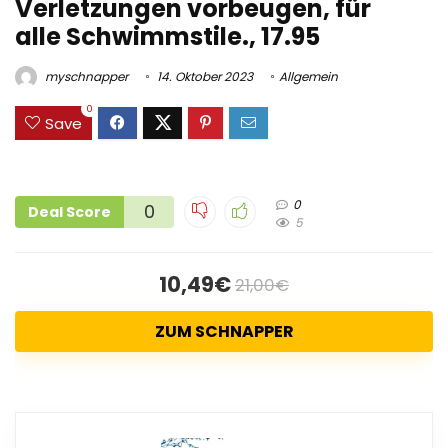
Verletzungen vorbeugen, für
alle Schwimmstile., 17.95
myschnapper
14. Oktober 2023
Allgemein
0
Save
0
0
Deal Score
5
10,49€
21,00€
ZUM SCHNAPPER