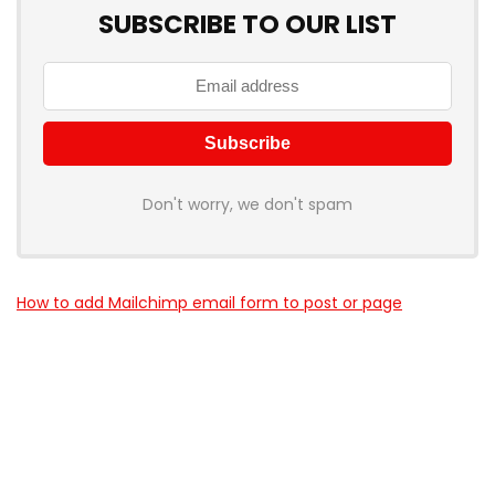
SUBSCRIBE TO OUR LIST
Don't worry, we don't spam
How to add Mailchimp email form to post or page
Über myschnapper
myschnapper
ist eine Community, die dich mit Angebot
jeglicher Art unterstützt. Sei auch
DU
ein Teil davon und hol