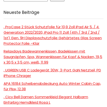
Neueste Beiträge
, ProCase 2 Stück Schutzfolie für 10,9 Zoll iPad Air 5. / 4.
Generation 2022/2020, iPad Pro 11 Zoll (4th / 3rd / 2nd /
1st) Gen. 9H Displayschutzfolie Gehärtetes Glas Screen
Protector Folie –Klar
Relaxdays Badewannenkissen, Badekissen mit
Saugnäpfen, Spa, Wannenkissen für Kopf & Nacken, 19,5
x 30,5 x 3,5 cm, weiß, 11.99
, UGREEN USB C Ladegerät 30W, 3-Port GaN Netzteil, PD
iPhone Chrager
APA 16184 Scheibenabdeckung Auto Winter Cabin Cap,
für Pkw, 12.38
, Cicy Bell Damen Sommerkleid Elegant Halbarm
Einfarbig Hemdkleid Rosa L