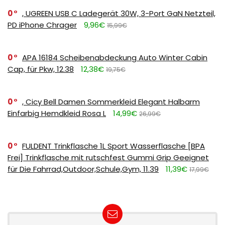
0
, UGREEN USB C Ladegerät 30W, 3-Port GaN Netzteil,
PD iPhone Chrager
9,96€
15,99€
0
APA 16184 Scheibenabdeckung Auto Winter Cabin
Cap, für Pkw, 12.38
12,38€
19,75€
0
, Cicy Bell Damen Sommerkleid Elegant Halbarm
Einfarbig Hemdkleid Rosa L
14,99€
26,99€
0
FULDENT Trinkflasche 1L Sport Wasserflasche [BPA
Frei] Trinkflasche mit rutschfest Gummi Grip Geeignet
für Die Fahrrad,Outdoor,Schule,Gym, 11.39
11,39€
17,99€