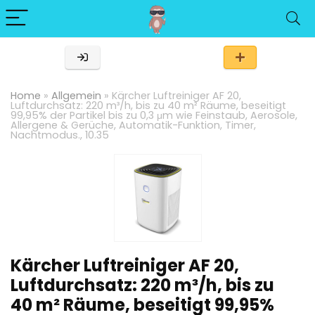
Home
»
Allgemein
»
Kärcher Luftreiniger AF 20,
Luftdurchsatz: 220 m³/h, bis zu 40 m² Räume, beseitigt
99,95% der Partikel bis zu 0,3 μm wie Feinstaub, Aerosole,
Allergene & Gerüche, Automatik-Funktion, Timer,
Nachtmodus., 10.35
Kärcher Luftreiniger AF 20,
Luftdurchsatz: 220 m³/h, bis zu
40 m² Räume, beseitigt 99,95%