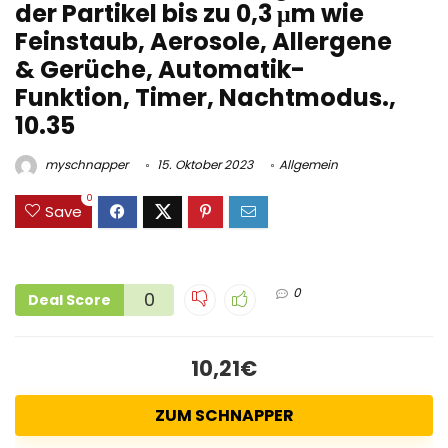
der Partikel bis zu 0,3 μm wie
Feinstaub, Aerosole, Allergene
& Gerüche, Automatik-
Funktion, Timer, Nachtmodus.,
10.35
myschnapper
15. Oktober 2023
Allgemein
0
Save
0
0
Deal Score
10,21€
ZUM SCHNAPPER